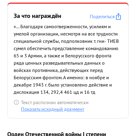
За что награждён
Поделиться
«... Благодаря самоотверженности, усилиям и
умелой организации, несмотря на все трудности
специальной службы, подполковник т. гни- ТИЕВ
сумел обеспечить представление командованию
65 и 3 Армии, а также и Белорусского фронта
ряда ценных разведывательных данных о
войсках противника, действующих перед
Белорусским фронтом. А именно: в ноябре и
декабре 1943 г. было установлено действие и
дислокация 134, 292,4 461 цд и 16 тд
противника. в мае 1944 г. командованию фронта
Текст распознан автоматически
были даны ценные данные о действии,
Показать исходный документ
дислокации, численном и боевом составе
танковой дивизии сс "ВИКИНГ" в период разгрома
войск на бебруйском направлении было
Орден Отечественной войны I степени
установлено действие и намерения 20 ТД, 32, 134,