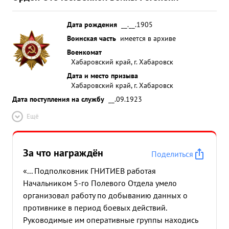
707 цд противника, входящих в состав 9 А рмии и
ряд других разведанных. ...»
Дата рождения
__.__.1905
Воинская часть
имеется в архиве
Военкомат
Хабаровский край, г. Хабаровск
Дата и место призыва
Хабаровский край, г. Хабаровск
Дата поступления на службу
__.09.1923
Ещё
За что награждён
Поделиться
«... Подполковник ГНИТИЕВ работая
Начальником 5-го Полевого Отдела умело
организовал работу по добыванию данных о
противнике в период боевых действий.
Руководимые им оперативные группы находись