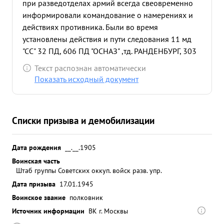
при разведотделах армий всегда свеовременно
информировали командование о намерениях и
действиях противника. Были во время
установлены действия и пути следования 11 мд
"СС" 32 ПД, 606 ПД "ОСНАЗ" ,тд. РАНДЕНБУРГ, 303
ПД и ряда другах соединений. Командование 8 Гв.
Текст распознан автоматически
Армии было точно и своевременно
Показать исходный документ
информировано о готовящейся попытке немцев
прорваться из окружения в районе КОСТРИН.
Кроме того отделом была проведена большая
Списки призыва и демобилизации
работа по получению сведений о действиях
Армии Краевой" находившейся в тылу наших
войск. За умелое руководство и обеспечение
Дата рождения
__.__.1905
Командования ценными данными о противнике
Воинская часть
Штаб группы Советских оккуп. войск разв. упр.
подполковник ГНИТИЕВ ...»
Дата призыва
17.01.1945
Воинское звание
полковник
Источник информации
ВК г. Москвы