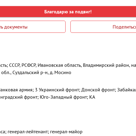
Благодарю за подвиг!
ть документы
Поделитьс
сть; СССР, РСФСР, Ивановская область, Владимирский район, н
обл., Суздальский р-н, д. Мосино
 танковая армия; 3 Украинский фронт; Донской фронт; Забайка
инградский фронт; Юго-Западный фронт; КА
аса; генерал-лейтенант; генерал-майор