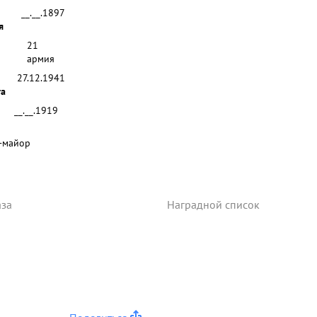
__.__.1897
я
21
армия
27.12.1941
та
__.__.1919
-майор
аза
Наградной список