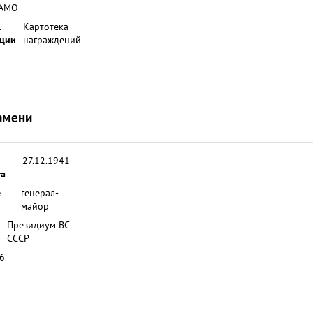
АМО
.
Картотека
ции
награждений
амени
27.12.1941
та
е
генерал-
майор
Президиум ВС
СССР
6