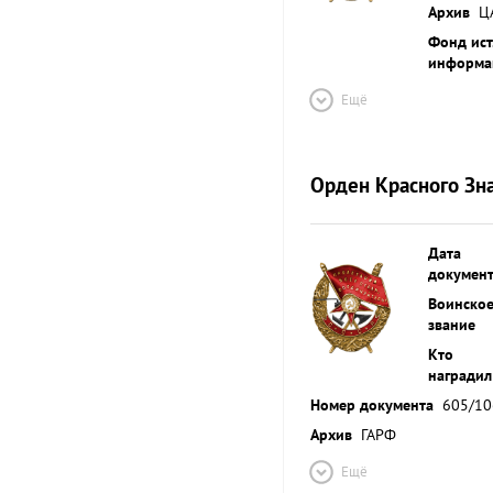
Архив
Ц
Фонд ист
информа
Ещё
Орден Красного Зн
Дата
докумен
Воинско
звание
Кто
наградил
Номер документа
605/10
Архив
ГАРФ
Ещё