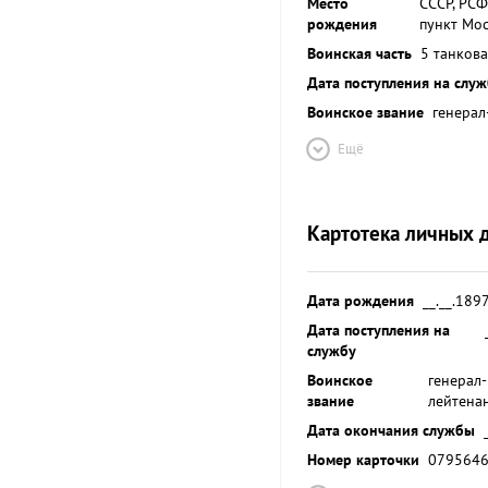
Место
СССР, РСФ
рождения
пункт Мо
Воинская часть
5 танков
Дата поступления на слу
Воинское звание
генерал
Ещё
Картотека личных 
Дата рождения
__.__.189
Дата поступления на
службу
Воинское
генерал-
звание
лейтена
Дата окончания службы
Номер карточки
079564