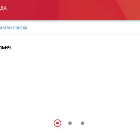
ьтатам поиска
льич