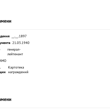
амени
ждения
__.__.1897
умента
21.03.1940
е
генерал-
лейтенант
АМО
.
Картотека
ции
награждений
амени