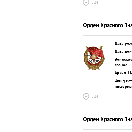
Ещё
Орден Красного Зн
Дата ро
Дата док
Воинско
звание
Архив
Ц
Фонд ист
информа
Ещё
Орден Красного Зн