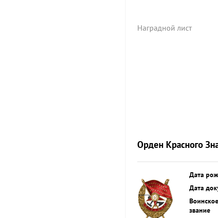
Наградной лист
Орден Красного Зн
Дата ро
Дата док
Воинско
звание