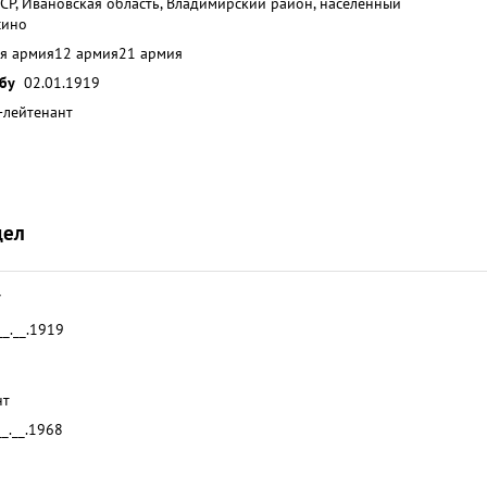
СР, Ивановская область, Владимирский район, населенный
сино
ая армия
12 армия
21 армия
жбу
02.01.1919
-лейтенант
дел
7
__.__.1919
нт
__.__.1968
6