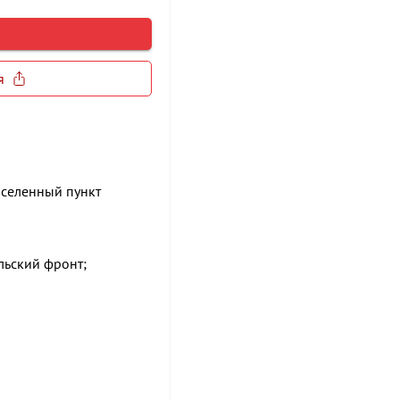
я
аселенный пункт
льский фронт;