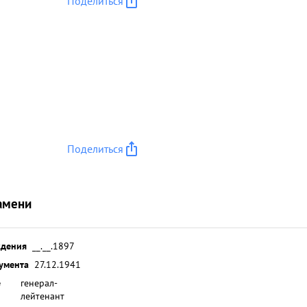
Поделиться
Поделиться
амени
ждения
__.__.1897
умента
27.12.1941
е
генерал-
лейтенант