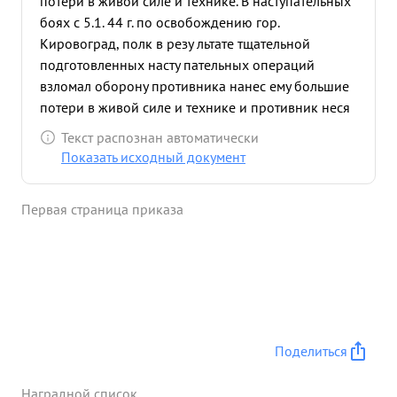
потери в живой силе и технике. В наступательных
боях с 5.1. 44 г. по освобождению гор.
Кировоград, полк в резу льтате тщательной
подготовленных насту пательных операций
взломал оборону противника нанес ему большие
потери в живой силе и технике и противник неся
большие потери не выдержав ударов начал
Текст распознан автоматически
отходить в западном направлении, в этих боях
Показать исходный документ
полк под командованием тов. Веткова во
взаимодействии с 849 сп освободил населенные
Первая страница приказа
пункты Плавни Покровское повралександровка
Саренково Клинцы совтов Червона Жирка и
перерезана шосбейная дорога Кировоград-
Николаев при этом были захвачены пленные и
трофеи и успешно выполнена задача по
освобождению города. ...»
Поделиться
Наградной список