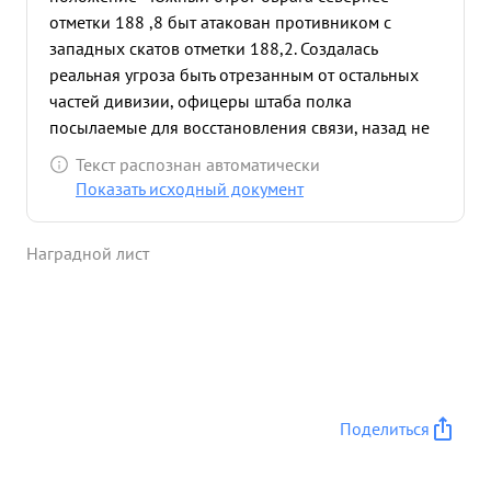
отметки 188 ,8 быт атакован противником с
западных скатов отметки 188,2. Создалась
реальная угроза быть отрезанным от остальных
частей дивизии, офицеры штаба полка
посылаемые для восстановления связи, назад не
возврашались. Подполковник ВЕТКОВ с 4
Текст распознан автоматически
разведчиками верхом на лошадях пробился
Показать исходный документ
через боевые порядки немцев к батальонам,
организовал бой и с боем вывел полк из
Наградной лист
угрожаемого положения, уничтожив при этом до
45 солдат и офицеров противника, одно орудие,
одну штабную автомашину и взял одного
пленного. в эту же ночь полка атаковал
противника на высоте 188, ,8 и занял высоту.
Смелые и решительные действия подполковника
ВЕТ- КОВА и во время принятое им правильное
Поделиться
решение, ликвидировали угрозу окружения и
полк выполнил поставленную задачу. ...»