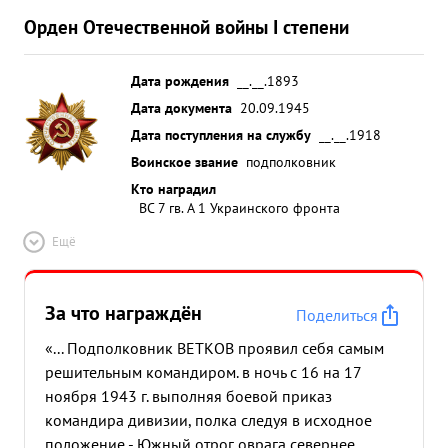
Орден Отечественной войны I степени
Дата рождения
__.__.1893
Дата документа
20.09.1945
Дата поступления на службу
__.__.1918
Воинское звание
подполковник
Кто наградил
ВС 7 гв. А 1 Украинского фронта
Ещё
За что награждён
Поделиться
«... Подполковник ВЕТКОВ проявил себя самым
решительным командиром. в ночь с 16 на 17
ноября 1943 г. выполняя боевой приказ
командира дивизии, полка следуя в исходное
положение - Южный отрог оврага севернее