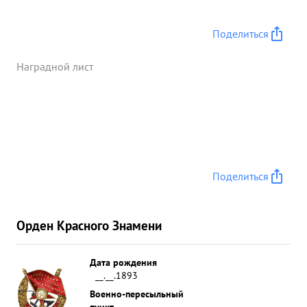
организаторскими способно стями. и волевыми
качествами, быстро г правильно принимает
Поделиться
решения. по своим ...»
Наградной лист
Поделиться
Орден Красного Знамени
Дата рождения
__.__.1893
Военно-пересыльный
пункт