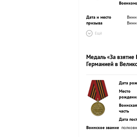
Военком
Дата и место
Винн
призыва
Винн
Ещё
Медаль «За взятие
Германией в Велик
Дата ро
Место
рождени
Воинская
часть
Дата пос
Воинское звание
полков