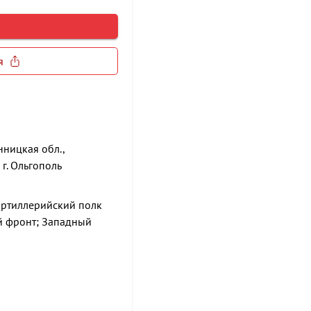
я
нницкая обл.,
 г. Ольгополь
артиллерийский полк
й фронт; Западный