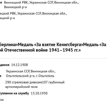
ат
Винницкий РВК, Украинская ССР, Винницкая обл.,
Винницкий р-н
ицкий РВК, Украинская ССР, Винницкая обл.,
ицкий р-н
 Берлина»
Медаль «За взятие Кенигсберга»
Медаль «За
ой Отечественной войне 1941–1945 гг.»
ждения
14.12.1908
Украинская ССР, Винницкая обл.,
я
Ольгопольский р-н, г. Ольгополь
290 стрелковая дивизия
107 гаубичный
артиллерийский полк
тупления на службу
13.10.1930
ник