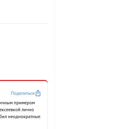
Поделиться
м личным примером
лексеевкой лично
тбил неоднократные