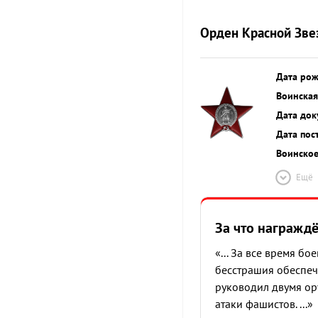
Орден Красной Зве
Дата ро
Воинская
Дата док
Дата пос
Воинское
Ещё
За что награжд
«... За все время б
бесстрашия обеспеч
руководил двумя ор
атаки фашистов. ...»