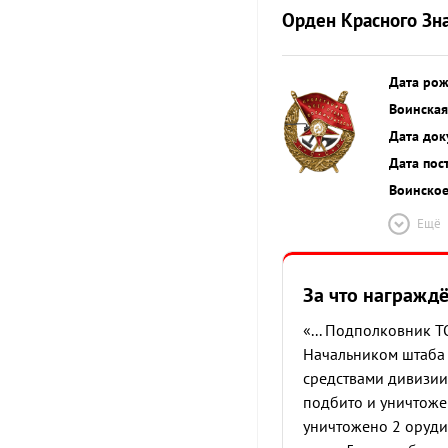
Орден Красного Зн
Дата ро
Воинская
Дата док
Дата пос
Воинское
Ещё
За что награжд
«... Подполковник 
Начальником штаба 
средствами дивизии
подбито и уничтоже
уничтожено 2 оруди