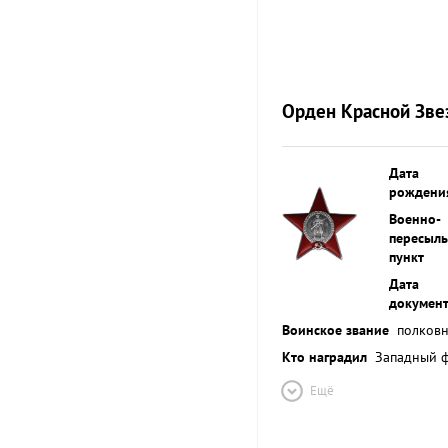
Орден Красной Зве
Дата
рождени
Военно-
пересыл
пункт
Дата
докумен
Воинское звание
полков
Кто наградил
Западный 
Ещё