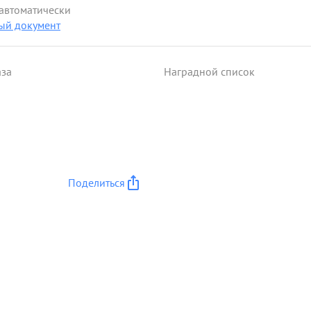
 автоматически
ый документ
аза
Наградной список
Поделиться