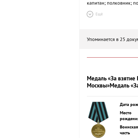
капитан; полковник; 
Ещё
Упоминается в 25 доку
Медаль «За взятие 
Москвы»
Медаль «З
Дата ро
Место
рождени
Воинская
часть