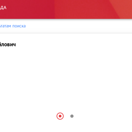
ьтатам поиска
йлович