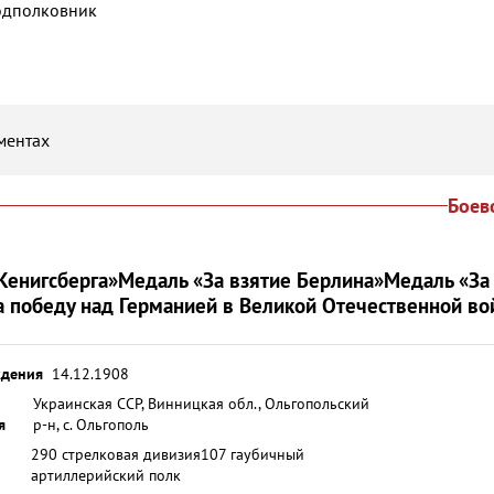
подполковник
ментах
Боев
Кенигсберга»
Медаль «За взятие Берлина»
Медаль «За
а победу над Германией в Великой Отечественной во
ждения
14.12.1908
Украинская ССР, Винницкая обл., Ольгопольский
я
р-н, с. Ольгополь
290 стрелковая дивизия
107 гаубичный
артиллерийский полк