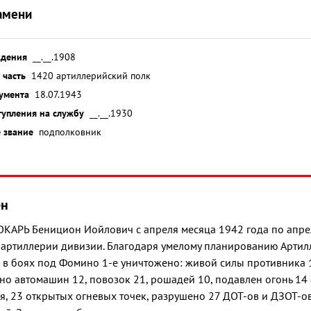
амени
ждения
__.__.1908
 часть
1420 артиллерийский полк
умента
18.07.1943
тупления на службу
__.__.1930
 звание
подполковник
ён
ТОКАРЬ Беницион Иойлович с апреля месяца 1942 года по апрел
артиллерии дивизии. Благодаря умелому планированию Арти
 в боях под Фомино 1-е уничтожено: живой силы противника 
но автомашин 12, повозок 21, рошадей 10, подавлен огонь 14 
я, 23 открытых огневых точек, разрушено 27 ДОТ-ов и ДЗОТ-ов