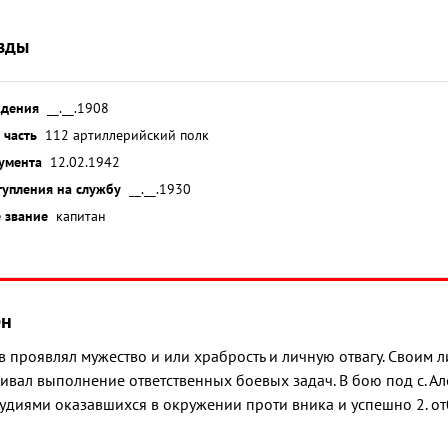
зды
ждения
__.__.1908
 часть
112 артиллерийский полк
умента
12.02.1942
тупления на службу
__.__.1930
 звание
капитан
ён
оев проявлял мужество и или храбрость и личную отвагу. Свои
ивал выполнение ответственных боевых задач. В бою под с. А
удиями оказавшихся в окружении проти вника и успешно 2. о