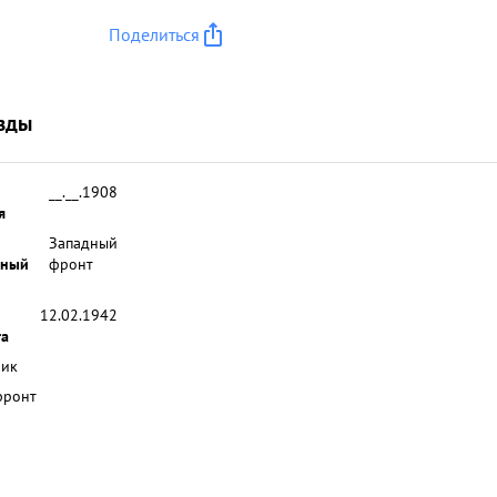
Поделиться
зды
__.__.1908
я
Западный
ьный
фронт
12.02.1942
та
ник
фронт