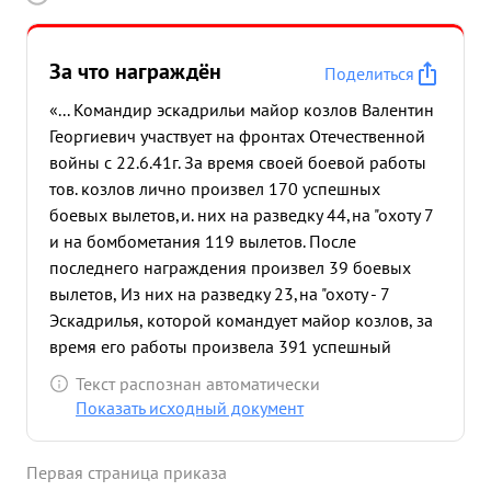
За что награждён
Поделиться
«... Командир эскадрильи майор козлов Валентин
Георгиевич участвует на фронтах Отечественной
войны с 22.6.41г. За время своей боевой работы
тов. козлов лично произвел 170 успешных
боевых вылетов,и. них на разведку 44,на "охоту 7
и на бомбометания 119 вылетов. После
последнего награждения произвел 39 боевых
вылетов, Из них на разведку 23,на "охоту - 7
Эскадрилья, которой командует майор козлов, за
время его работы произвела 391 успешный
самолетовылет с боевым налетом 612час.49мин.
Текст распознан автоматически
из них на разведку 106 самолетовылетов на
Показать исходный документ
"охоту" 14 самолетовылетов, потеряв при этом
только два экипажа. За это время эскадрилья
Первая страница приказа
уничтожила -115 автомашин до 75 танков, 11