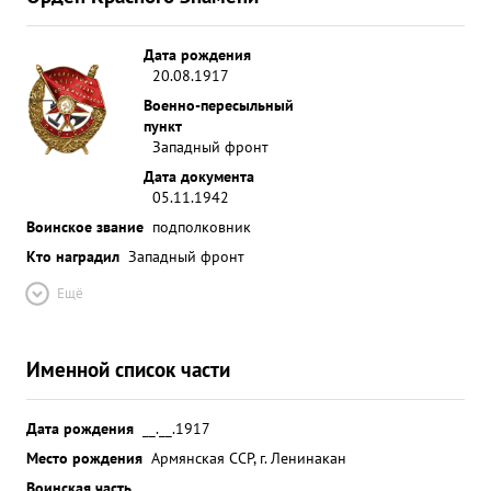
умело передает его своим подчиненным
Дисциплинирован. Политически развит.
Заслуженно пользуется авторитетом среди
Дата рождения
20.08.1917
личного состава части. За образцовое
Военно-пересыльный
выполнение боевых заданий мужество и героизм
пункт
проявленные при этом в борьбе с немецкими
Западный фронт
захватчиками представляется к высшей
Дата документа
правительственной награде орденом "ЛЕНИНА".
05.11.1942
...»
Воинское звание
подполковник
Кто наградил
Западный фронт
Ещё
Именной список части
Дата рождения
__.__.1917
Место рождения
Армянская ССР, г. Ленинакан
Воинская часть