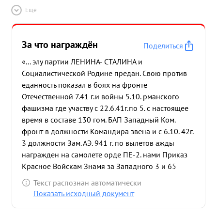
Ещё
За что награждён
Поделиться
«... элу партии ЛЕНИНА- СТАЛИНА и
Социалистической Родине предан. Свою против
еданность показал в боях на фронте
Отечественной 7.41 г.и войны 5.10. рманского
фашизма где участву с 22.6.41г.по 5. с настоящее
время в составе 130 гом. БАП Западный Ком.
фронт в должности Командира звена и с 6.10. 42г.
3 должности Зам. АЭ. 941 г. по вылетов ажды
награжден на самолете орде ПЕ-2. нами Приказ
Красное Войскам Знамя за Западного 3 и 65
фронта успешных и 0369 боевых 41г. и приказ
Текст распознан автоматически
Войскам Западного фронта № 01209 от 5, 11.42г.
Показать исходный документ
Га редставля ется к награде за и успешных боевых
вылетов на олете ПЕ-2 днем, 9 из которых на