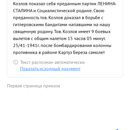
Козлов показал себя преданным партии ЛЕНИНА-
СТАЛИНА и Социалистической родине. Свою
преданность тов. Козлов доказал в борьбе с
гитлеровскими бандитами напавшими на нашу
священную родину. Тов. Козлов имеет 9 боевых
вылетов с общим налетом 15 часов 05 минут.
25/41-1941г. после бомбардирования колонны
противника в районе Картуз Береза самолет
Козлова был атакован истре бителями
Текст распознан автоматически
противника типа МЕ-109. Экипаж сбил один
Показать исходный документ
истребитель противника. Самолет Козлова были
поврежден и загорелся в воздухе, эк паж
Первая страница приказа
выбросился на парашетах. сам Козлов получил
сильные ожоги лица и рук, но несмотря на это тов.
Козлов со своим экипажем пришел в свою часть и
отказавшись от полного лечения приступил к
работе. 6/Х-1941 года при бомбордировании
мотомехколонны противника в районе Юхнов
звено под коман ованием капитана Давыденко