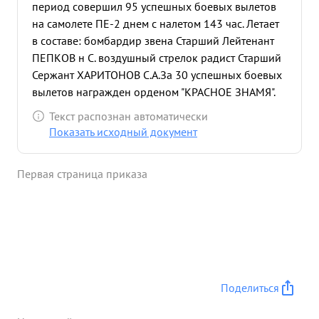
период совершил 95 успешных боевых вылетов
на самолете ПЕ-2 днем с налетом 143 час. Летает
в составе: бомбардир звена Старший Лейтенант
ПЕПКОВ н С. воздушный стрелок радист Старший
Сержант ХАРИТОНОВ С.А.За 30 успешных боевых
вылетов награжден орденом "КРАСНОЕ ЗНАМЯ".
Представляется к награде за 65 успешных боевых
Текст распознан автоматически
вылетов, успешность подтверждается
Показать исходный документ
фотографированием донесениями экипажей и
разведланными наземных частей. Из 65 успешных
Первая страница приказа
боевых вылетов, 28 вылетов на разведку-летал на
полный радиус самолета ПЕ-2, экипаж всегда
доставлял ценные разведданные за что имеет ряд
благодарностей от Командования, 16. 3.42г. при
бомбометании скопления живой силы
противника в р-не людиново были атакованы
истребителями ХЕ-113. в бою его самолет был
Поделиться
подожжен. Тов. козлов посадил горящий самолет
в районе МОСАЛЬСК этом бою его экипаж сбил