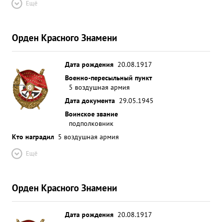
Ещё
все свое летное мастерство опыт боевой работы
прошлого всю ненависть к подлому врагу, в то же
время обучая молодой летный состав как нужно
Орден Красного Знамени
готовиться и выполнять боевые задания
командования. ...»
Дата рождения
20.08.1917
Военно-пересыльный пункт
5 воздушная армия
Дата документа
29.05.1945
Воинское звание
подполковник
Кто наградил
5 воздушная армия
Ещё
Орден Красного Знамени
Дата рождения
20.08.1917