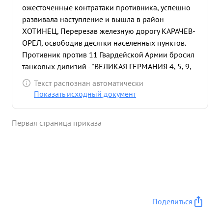
ожесточенные контратаки противника, успешно
развивала наступление и вышла в район
ХОТИНЕЦ, Перерезав железную дорогу КАРАЧЕВ-
ОРЕЛ, освободив десятки населенных пунктов.
Противник против 11 Гвардейской Армии бросил
танковых дивизий - "ВЕЛИКАЯ ГЕРМАНИЯ 4, 5, 9,
18,и 20, одну мотодивизию, ряд отдельных
Текст распознан автоматически
полков и батальонов и большое количество
Показать исходный документ
авиации, несмотря на это 11 Гвардейская Армия в
упорных боях продвигалась вперед и нанесла
Первая страница приказа
противнику тяжелое поражение, уничтожено
свыше 15 тыс. солдат и офицеров, 644 танка, 400
орудий, захвачено свыше 2000 пленных, 50
танков, 227 орудий и много другой техники.
Генерал-Лейтенант БАГРАМЯН непосредственно
находясь в частях армии правильно и умело
организовывал взаимодействие родов войск,
Поделиться
руководя наступлением частей армии обеспечил
выполнение задачи фронта по разгрому