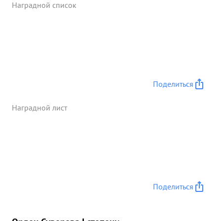
Наградной список
орловской группировки противника. ГЕНЕРАЛ-
ЛЕЙТЕНАНТ БАГРАМЯН достоин НАГРАЖДЕНИЯ
ПРАВИТЕЛЬСТВЕННОЙ НАГРАДОЙ ОРДЕНОМ
суворов 1 степена ...»
Поделиться
Наградной лист
Поделиться