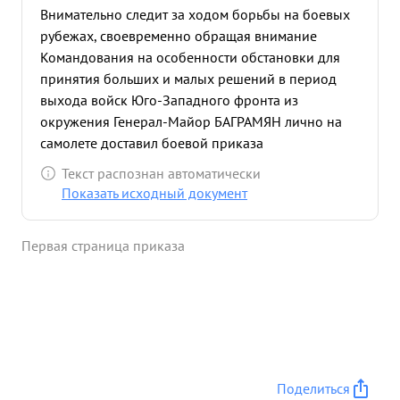
Внимательно следит за ходом борьбы на боевых
рубежах, своевременно обращая внимание
Командования на особенности обстановки для
принятия больших и малых решений в период
выхода войск Юго-Западного фронта из
окружения Генерал-Майор БАГРАМЯН лично на
самолете доставил боевой приказа
Командования Фронтом в сложных условиях, а
Текст распознан автоматически
затем многое сделал для успешного отвода войск
Показать исходный документ
Юго-Западного фронта из под ударов
противника. В период отхода лично руководил
Первая страница приказа
боевыми действиями отдельных групп бойцов и
командиров, содействуя отходу более крупных
частей из ...»
Поделиться