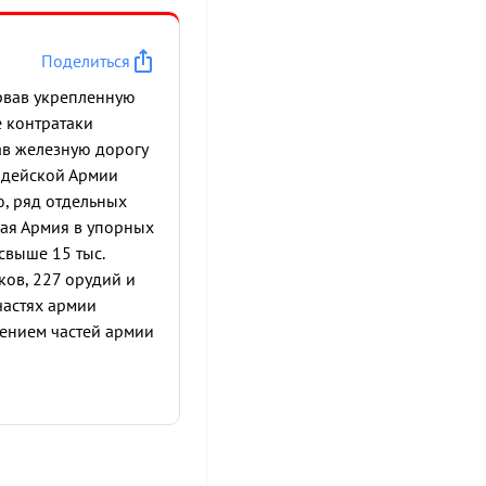
Поделиться
орвав укрепленную
 контратаки
ав железную дорогу
рдейской Армии
ю, ряд отдельных
кая Армия в упорных
свыше 15 тыс.
ков, 227 орудий и
частях армии
лением частей армии
вника. ГЕНЕРАЛ-
 ОРДЕНОМ суворов