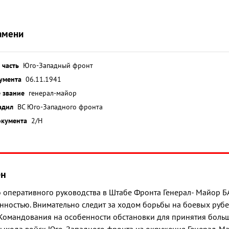
амени
 часть
Юго-Западный фронт
умента
06.11.1941
 звание
генерал-майор
адил
ВС Юго-Западного фронта
окумента
2/Н
ён
ло оперативного руководства в Штабе Фронта Генерал- Майор
енностью. Внимательно следит за ходом борьбы на боевых руб
омандования на особенности обстановки для принятия боль