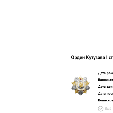
Орден Кутузова I с
Дата ро
Воинская
Дата док
Дата пос
Воинское
Ещё