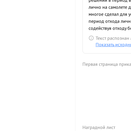
решений в период 
лично на самолете 
многое сделал для 
период отхода личн
содействуя отходу бо
Текст распознан
Показать исходн
Первая страница прик
Наградной лист