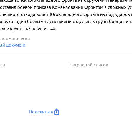
выхода войск Юго-Западного фронта из окружения Генерал-
доставил боевой приказа Командования Фронтом в сложных усл
успешного отвода войск Юго-Западного фронта из под ударов 
о руководил боевыми действиями отдельных групп бойцов и 
лее крупных частей из ...»
 автоматически
ый документ
аза
Наградной список
Поделиться