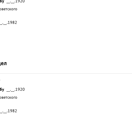
жбу
__.__.1920
оветского
__.__.1982
6
дел
7
жбу
__.__.1920
оветского
__.__.1982
7