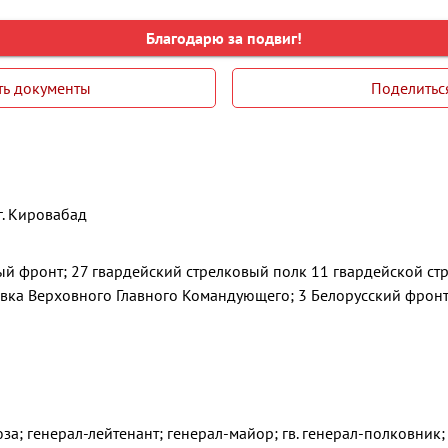
Благодарю за подвиг!
ть документы
Поделитьс
г. Кировабад
й фронт; 27 гвардейский стрелковый полк 11 гвардейской ст
авка Верховного Главного Командующего; 3 Белорусский фронт
а; генерал-лейтенант; генерал-майор; гв. генерал-полковник;