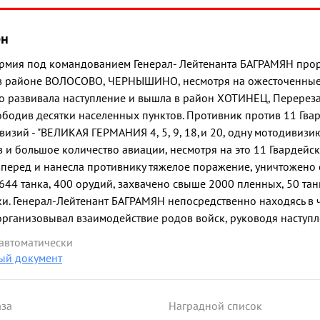
ён
я Армия под командованием Генерал- Лейтенанта БАГРАМЯН пр
 в районе ВОЛОСОВО, ЧЕРНЫШИНО, несмотря на ожесточенные
о развивала наступление и вышла в район ХОТИНЕЦ, Перерез
бодив десятки населенных пунктов. Противник против 11 Гва
визий - "ВЕЛИКАЯ ГЕРМАНИЯ 4, 5, 9, 18,и 20, одну мотодивизи
в и большое количество авиации, несмотря на это 11 Гвардейс
вперед и нанесла противнику тяжелое поражение, уничтожено 
644 танка, 400 орудий, захвачено свыше 2000 пленных, 50 тан
ки. Генерал-Лейтенант БАГРАМЯН непосредственно находясь в 
организовывал взаимодействие родов войск, руководя наступ
ие задачи фронта по разгрому орловской группировки проти
 автоматически
ЯН достоин НАГРАЖДЕНИЯ ПРАВИТЕЛЬСТВЕННОЙ НАГРАДОЙ
ый документ
аза
Наградной список