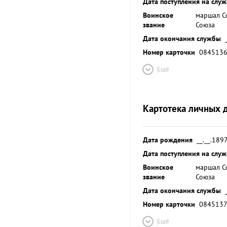
Дата поступления на слу
Воинское
маршал С
звание
Союза
Дата окончания службы
Номер карточки
084513
Ещё
Картотека личных 
Дата рождения
__.__.189
Дата поступления на слу
Воинское
маршал С
звание
Союза
Дата окончания службы
Номер карточки
084513
Ещё