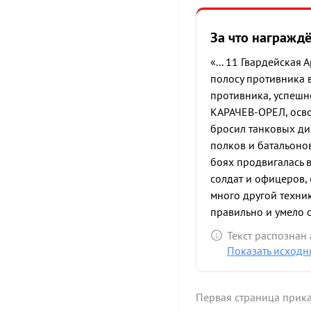
За что награжд
«... 11 Гвардейска
полосу противника
противника, успешн
КАРАЧЕВ-ОРЕЛ, осво
бросил танковых ди
полков и батальоно
боях продвигалась 
солдат и офицеров, 
много другой техни
правильно и умело 
обеспечил выполнен
Текст распознан
ЛЕЙТЕНАНТ БАГРАМ
Показать исходн
1 степена ...»
Первая страница прик