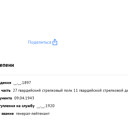
Поделиться
тепени
ждения
__.__.1897
 часть
27 гвардейский стрелковый полк 11 гвардейской стрелковой д
умента
09.04.1943
тупления на службу
__.__.1920
 звание
генерал-лейтенант