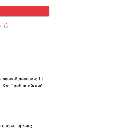
я
релковой дивизии; 11
; КА; Прибалтийский
 генерал армии;