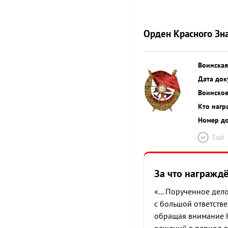
Орден Красного Зн
Воинская
Дата док
Воинское
Кто нагр
Номер д
Ещё
За что награжд
«... Порученное де
с большой ответств
обращая внимание К