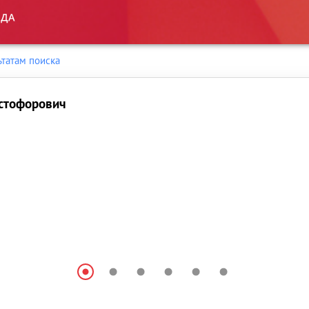
ьтатам поиска
стофорович