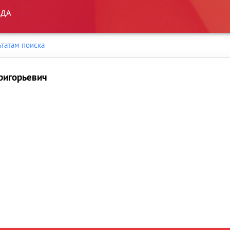
ьтатам поиска
ригорьевич