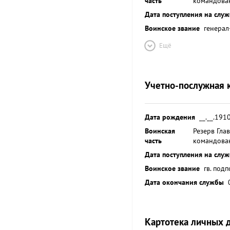
часть
командова
Дата поступления на слу
Воинское звание
генерал
Ещё
Учетно-послужная 
Дата рождения
__.__.191
Воинская
Резерв Гла
часть
командова
Дата поступления на слу
Воинское звание
гв. под
Дата окончания службы
Картотека личных 