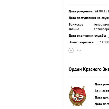
Дата рождения
24.08.19
Дата поступления на слу
Воинское
генерал-
звание
артиллер
Дата окончания службы
Номер карточки
083150
Ещё
Орден Красного Зн
Дата ро
Воинская
Дата док
Дата пос