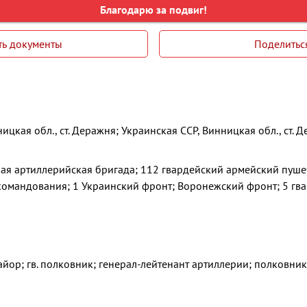
Благодарю за подвиг!
ть документы
Поделитьс
ицкая обл., ст. Деражня; Украинская ССР, Винницкая обл., ст. 
ная артиллерийская бригада; 112 гвардейский армейский пуш
 командования; 1 Украинский фронт; Воронежский фронт; 5 гв
майор; гв. полковник; генерал-лейтенант артиллерии; полковни