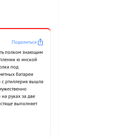
Поделиться
ить полком знающим
еплении ю инской
олка под
ометных батареи
я с ртиллерия вышла
 мужественно
 на руках за две
естяще выполняет