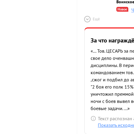
Воинское
Новое
Ч
Ещё
За что награжд
«... Тов. ЦЕСАРЬ з
свое дело оченвашн
дисциплины. В пери
командованием тов.
,сжог и подбил до а
"2 боя его полк 15
уничтожил преммой н
ночи с боев вывел 
боевые задачи. ...»
Текст распознан
Показать исходн