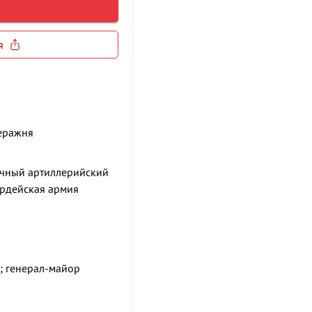
я
Деражня
ечный артиллерийский
ардейская армия
к; генерал-майор