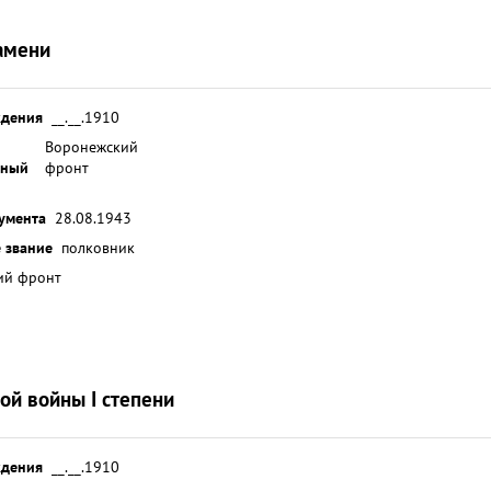
амени
ждения
__.__.1910
Воронежский
ьный
фронт
умента
28.08.1943
 звание
полковник
ий фронт
ой войны I степени
ждения
__.__.1910