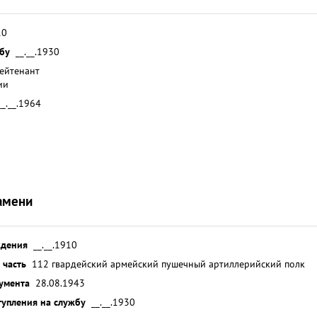
10
жбу
__.__.1930
лейтенант
ии
__.__.1964
0
амени
ждения
__.__.1910
 часть
112 гвардейский армейский пушечный артиллерийский полк
умента
28.08.1943
тупления на службу
__.__.1930