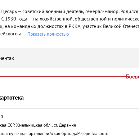
 Цесарь — советский военный деятель, генерал-майор. Родился 
. С 1930 года — на хозяйственной, общественной и политическ
ец, на командных должностях в РККА, участник Великой Отечес
ейского а
...
Показать полностью
ментах
Боев
картотека
10
кая ССР, Хмельницкая обл., ст. Деражня
ская пушечная артиллерийская бригада
Резерв Главного