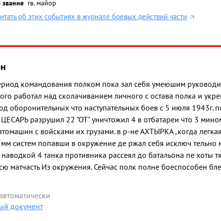
 звание
гв. майор
итать об этих событиях в журнале боевых действий части
ён
а период командования полком пока зал себя умеюшим руковод
ого работал над сколачиванием личного с остава полка и укр
од оборонительных что наступательных боев с 5 июля 1943г. п
 ЦЕСАРЬ разрушил 22 "ОТ" уничтожил 4 в отбатареи что 3 мин
втомашин с войсками их грузами. в р-не АХТЫРКА ,когда легка
% мм систем попавши в окружение де ржал себя исключ тельно
аводкой 4 танка противника рассеял до батальона пе хоты тя
всю матчасть Из окружения. Сейчас полк полне боеспособен бл
 автоматически
ый документ