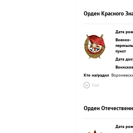
Орден Красного Зн
Дата ро
Военно-
пересыл
пункт
Дата док
Воинское
Кто наградил
Воронежск
Ещё
Орден Отечественн
Дата ро