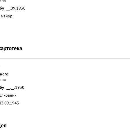
ния
жбу
__.09.1930
-майор
картотека
0
вного
ния
жбу
__.__.1930
полковник
03.09.1943
дел