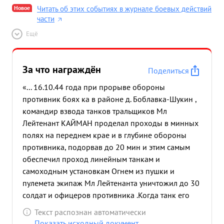
Новое
Читать об этих событиях в журнале боевых действий
части
Ещё
За что награждён
Поделиться
«... 16.10.44 года при прорыве обороны
противник боях ка в районе д. Боблавка-Шукин ,
командир взвода танков тральщиков Мл
Лейтенант КАЙМАН проделал проходы в минных
полях на переднем крае и в глубине обороны
противника, подорвав до 20 мин и этим самым
обеспечил проход линейным танкам и
самоходным установкам Огнем из пушки и
пулемета экипаж Мл Лейтенанта уничтожил до 30
солдат и офицеров противника .Когда танк его
подорвался на фугасной мине он был ранен но
Текст распознан автоматически
не оставил поля бой, а продолжал вести огонь с
Показать исходный документ