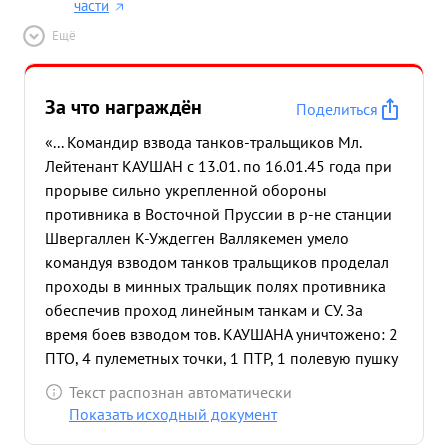
части
Ещё
За что награждён
Поделиться
«... Командир взвода танков-тральщиков Мл.
Лейтенант КАУШАН с 13.01. по 16.01.45 года при
прорыве сильно укрепленной обороны
противника в Восточной Пруссии в р-не станции
Швергаллен К-Уждегген Валлякемен умело
командуя взводом танков тральщиков проделал
проходы в минных тральщик полях противника
обеспечив проход линейным танкам и СУ. За
время боев взводом тов. КАУШАНА уничтожено: 2
ПТО, 4 пулеметных точки, 1 ПТР, 1 полевую пушку
,15 солдат и офицеров противника. При
Текст распознан автоматически
проделывании проходов в минных полях
Показать исходный документ
взводом было подорвано 16 мин, не потеряв при