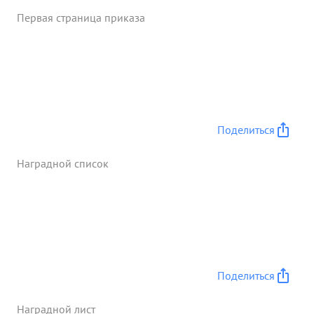
этом ни одного своего танказа умелое
Первая страница приказа
командование взводом танков тральщиков в бою
и сохранение материальной части,личную отвагу
и мужество достоин представления к
Правительственной награде ордену " АЛЕКСАНДРА
НЕВСКОГО " ...»
Поделиться
Наградной список
Поделиться
Наградной лист