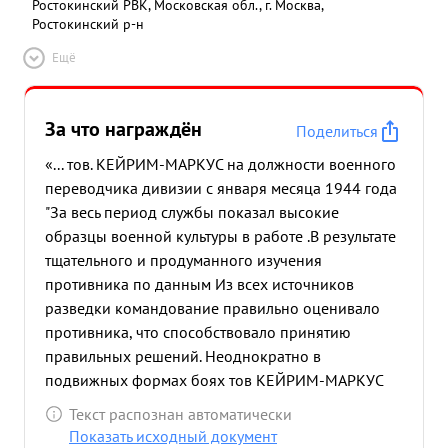
Ростокинский РВК, Московская обл., г. Москва,
Ростокинский р-н
Ещё
За что награждён
Поделиться
«... тов. КЕЙРИМ-МАРКУС на должности военного
переводчика дивизии с января месяца 1944 года
"За весь период службы показал высокие
образцы военной культуры в работе .В результате
тщательного и продуманного изучения
противника по данным Из всех источников
разведки командование правильно оценивало
противника, что способствовало принятию
правильных решений. Неоднократно в
подвижных формах боях тов КЕЙРИМ-МАРКУС
находился в боевых порядках, вовремя
Текст распознан автоматически
производил первичный допрос пленных и
Показать исходный документ