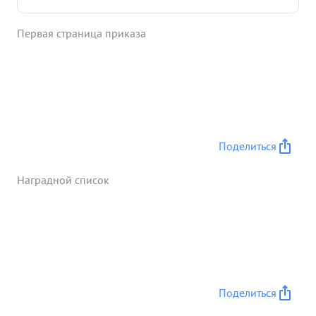
своевременно информировал о действиях
противника боевой обстановке спокойно и четко
Первая страница приказа
выполнял свои обязанности Оказывал помощь
разведчикам в планировании и организации
поиска, чем способствовал успешному
выполнению задачи. ...»
Поделиться
Наградной список
Поделиться