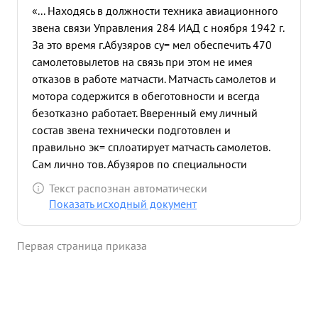
«... Находясь в должности техника авиационного
звена связи Управления 284 ИАД с ноября 1942 г.
За это время г.Абузяров су= мел обеспечить 470
самолетовылетов на связь при этом не имея
отказов в работе матчасти. Матчасть самолетов и
мотора содержится в обеготовности и всегда
безотказно работает. Вверенный ему личный
состав звена технически подготовлен и
правильно эк= сплоатирует матчасть самолетов.
Сам лично тов. Абузяров по специальности
подготовлен хорошо. Свою специальность любит
Текст распознан автоматически
и систематически работает над повышением
Показать исходный документ
своих знаний. Имеет большой опыт и практику в
работе. Трудолюбив. Работает быстро и аккуратно.
Первая страница приказа
За время пребывания тов. Абузярова в звене не
было ни одной жалобы со стороны летного
состава на плохую подготовку матчасти к вылетам.
За хорошую организацию и безотказность работы
материальной части тов. Абузяров достоин