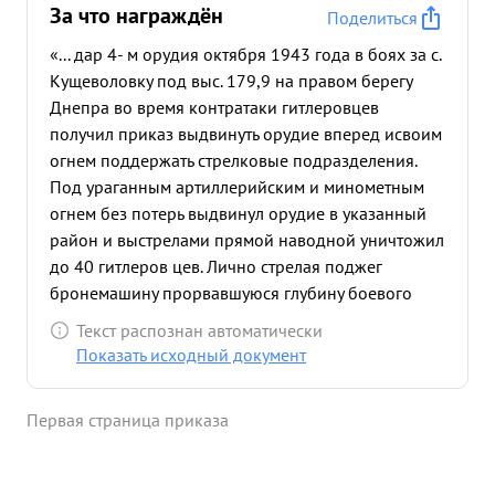
За что награждён
Поделиться
«... дар 4- м орудия октября 1943 года в боях за с.
Кущеволовку под выс. 179,9 на правом берегу
Днепра во время контратаки гитлеровцев
получил приказ выдвинуть орудие вперед исвоим
огнем поддержать стрелковые подразделения.
Под ураганным артиллерийским и минометным
огнем без потерь выдвинул орудие в указанный
район и выстрелами прямой наводной уничтожил
до 40 гитлеров цев. Лично стрелая поджег
бронемашину прорвавшуюся глубину боевого
порядка стрелкового подразделения. Будучи
Текст распознан автоматически
ранен не оставил орудия, 01 продолжал
Показать исходный документ
выполнять поставленную боевую задачу. Тов.
Елизаров в полне достоин ...»
Первая страница приказа