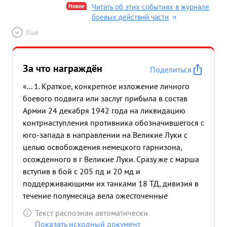
Новое
Читать об этих событиях в журнале
боевых действий части
Ещё
За что награждён
Поделиться
«... 1. Краткое, конкретное изложение личного
боевого подвига или заслуг прибыла в состав
Армии 24 декабря 1942 года на ликвидацию
контрнаступления противника обозначившегося с
юго-запада в направлении на Великие Луки с
целью освобождения немецкого гарнизона,
осожденного в г Великие Луки. Сразу же с марша
вступив в бой с 205 пд и 20 мд и
поддерживающими их танками 18 ТД, дивизия в
течение полумесяца вела ожесточенные
оборонительные бои, имея перед собой
Текст распознан автоматически
значительно превосходящие силы противника.
Показать исходный документ