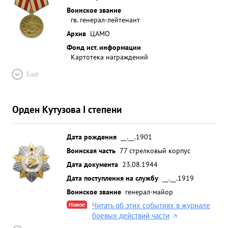
связи, продуманностью аппарата схемы, отдела,
Воинское звание
гв. генерал-лейтенант
наличием достаточной резерва натренисредств
тов. связи ДУДКОВА. и систематическим
Архив
ЦАМО
руководством и контролем сос стороны орденом "
Фонд ист. информации
Картотека награждений
Красная Звезда" ...»
Ещё
Орден Кутузова I степени
Дата рождения
__.__.1901
Воинская часть
77 стрелковый корпус
Дата документа
23.08.1944
Дата поступления на службу
__.__.1919
Воинское звание
генерал-майор
Новое
Читать об этих событиях в журнале
боевых действий части