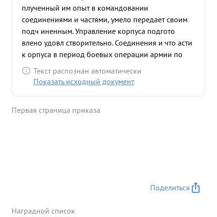
плученный им опыт в командовании
соединениями и частями, умело передает своим
подч иненным. Управление корпуса подгото
влено удовл створительно. Соединения и что асти
к орпуса в период боевых операции армии по
прорыву обороны немцев 3 ападнее г. КОВЕЛЬ и
Текст распознан автоматически
по форсирован что р. Западный БУК,Постав
Показать исходный документ
енные задачи выполнили. Дисц плинирован и
требователен в отношении подч иненным.
Первая страница приказа
Авторитетен среди личного состава корпу са За
умение руко водить войсками в борьбе с ецкими
захватчиками награжден двумя ОРДЕНАМИ. Генер
ал-майор тов. ПОЗНЯК должности соотв етствует.
Достоин награждения за выслугу лет в Красной
Армии ОРДЕНОМ Л Е н "Н А. ...»
Поделиться
Наградной список