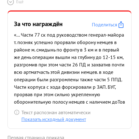
Ещё
За что награждён
Поделиться
«... Части 77 ск под руководством генерал-майора
т. позняк успешно прорвали оборону немцев в
районе м. смидынь по фронту в 3 км и в первый
же день операции вышли на глубину до 12-15 км,
разгромив при этом части 26 ПД и захватив почти
всю артматчасть этой дивизии немцев. в ходе
операции были разгромлены также части 5 ППД.
Части корпуса с хода форсировали р ЗАП. БУГ,
прорвав при этом сильно укрепленную
оборонительную полосу немцев с наличием доТов
и тяжелых сооружений на западном берегу реки
Текст распознан автоматически
ЗАП. БУГ. За 9 дней операции с 18 по 27.7.44 г.
Показать исходный документ
части корпуса прошли с боями в лесисто
местности до 180-200 км. ...»
Первая страница приказа