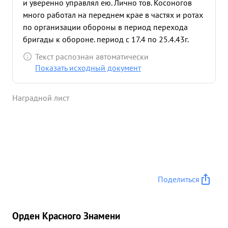
и уверенно управлял ею. Лично тов. Косоногов
много работал на переднем крае в частях и ротах
по организации обороны в период перехода
бригады к обороне. период с 17.4 по 25.4.43г.
противник предпринял решительное наступление
Текст распознан автоматически
нанося главный удар на участке 51 сбр. Несмотря
Показать исходный документ
на исключительно массовые и беспрерывные
удары авиации по боевым порядкам и тылам,
Наградной лист
массированным огнем артилерии и минометов
пр-ка, пытался прорваться в район 51 осбр. но
под руководством тов. Косоногова стойко отбили
все атаки, пр-ка повторявшиеся до 7-ми раз в
сутки. Противник в результате понес огромные
потери одними только убитыми насчитывается
свыше 2500 человек. Тов. Косоногов проявил себя
Поделиться
волевым, твердым, хладнокровным командиром,
личным примером воодушевляя бойцов на
уничтожение врага. Тов. Косовогов достоин
Орден Красного Знамени
Правительственной награды м орденом и