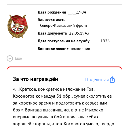
рекогносцировке оборенитеьных рубежей Майор
косоногов преломив в жизнь свои знание
Дата рождения
__.__.1904
опытного уровца, неустанно руководил
Воинская часть
рекогносцировочными работами, в процесс
Северо-Кавказский фронт
работы учил вест комсостав умело строить
Дата документа
22.05.1943
упорную оборону, умело руке водил оформления
Дата поступления на службу
__.__.1926
документации, давал ценные указания
Воинское звание
полковник
строителям сооруже ний и всегда добивался того
что каждое задание было выполнно в срок. ...»
Ещё
За что награждён
Поделиться
«... Краткое, конкретное изложение Тов.
Косоногов командуя 51 обр., сумел сколотить ее
за короткое время и подготовить к серьезным
боям. Бригада высадившись в р-не Мысхако
впервые вступила в бой и показала себя с
хорошей стороны, а тов. Косовогов умело, твердо