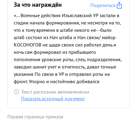
За что награждён
Поделиться
«... Военные действия Изъяславский УР застали в
стадии начала формирования, не несмотря на то,
что к тому времени в штабе никого не- -было
штаб состоял из Нач штаба и Нач связи/ майор
КОСОНОГОВ не щадя своих сил работал день и
ночь сам формировал из прибывшего
пополнения уровские роты, спец подразделения,
заводил шинит учет и отчетность, давал точные
указания По связи в УР и отправлял роты на
фронт. Упорно и настойчиво добивался
удовлетворения пульбатов всем необходимым
Текст распознан автоматически
вооружением и боеприпасами. Ему приходилось
Показать исходный документ
работать одному за всех начальников отделений
штаба, начальников родов ВОЙСК и служб, так
Первая страница приказа
как последние к тому времени отсуствовали в
составе штаба, Но все же пульбаты были с
формированы и огневые сооружения были