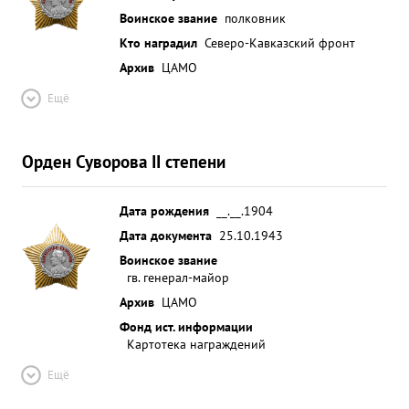
Воинское звание
полковник
Кто наградил
Северо-Кавказский фронт
Архив
ЦАМО
Ещё
Орден Суворова II степени
Дата рождения
__.__.1904
Дата документа
25.10.1943
Воинское звание
гв. генерал-майор
Архив
ЦАМО
Фонд ист. информации
Картотека награждений
Ещё