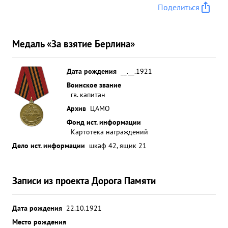
своей группы. Скромный, выдержанный на
Поделиться
службе и в быту он, своим примером мужества и
отваги в бою, умеет увлекать своих товарищей на
боевые подвиги
снижаясь до бреющего полета
Медаль «За взятие Берлина»
сейт ужас и несет смерть фащистским захватчикам
на поле боя. За образцовое выполнение боевых
Дата рождения
__.__.1921
заданий командования тов. КОНИН 20.2.1943 г.
Воинское звание
награжден орденом ОТЕЧЕСТВЕННОЙ войны 2
гв. капитан
СТЕПЕНИ и представлен к ордену КРАСНОЕ
Архив
ЦАМО
ЗНАМЯ. За образцовое выполнение заданий
Фонд ист. информации
командования на фронте ...»
Картотека награждений
Дело ист. информации
шкаф 42, ящик 21
Записи из проекта Дорога Памяти
Дата рождения
22.10.1921
Место рождения