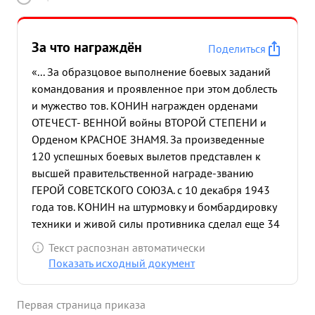
За что награждён
Поделиться
«... За образцовое выполнение боевых заданий
командования и проявленное при этом доблесть
и мужество тов. КОНИН награжден орденами
ОТЕЧЕСТ- ВЕННОЙ войны ВТОРОЙ СТЕПЕНИ и
Орденом КРАСНОЕ ЗНАМЯ. За произведенные
120 успешных боевых вылетов представлен к
высшей правительственной награде-званию
ГЕРОЙ СОВЕТСКОГО СОЮЗА. с 10 декабря 1943
года тов. КОНИН на штурмовку и бомбардировку
техники и живой силы противника сделал еще 34
успешных боевых вылета уничтожив и повредив
Текст распознан автоматически
при этом: танков-6 автомашин с грузом-9 повозок
Показать исходный документ
с боеприпасами-5, рассеял и частично уничтожил
до 50 солдат и офицеров противника. 15 декабря
Первая страница приказа
1943 года группа в составе 12 ИЛ-2 вылетела в