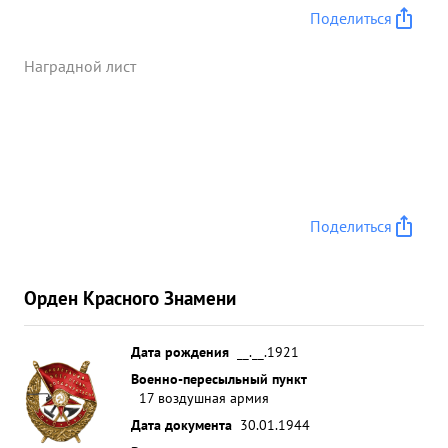
разгрому врага группа, в этот день получила
Поделиться
благодарность от командующего 17 БА. За
мужество и оттагу проявленные в боях за Родину
Наградной лист
,за произведенные 120 успешных боевых
вылетов достоин ордена "КРАСНОЕ ЗНАМЯ" и суда
КОМАНДИР 93 ГВАРДЕЙСКОГО ЗАПОРОЖСКОГО
в ардии и ШТУРМОБОГО АНИ АГИОННОГО ...»
Поделиться
Орден Красного Знамени
Дата рождения
__.__.1921
Военно-пересыльный пункт
17 воздушная армия
Дата документа
30.01.1944