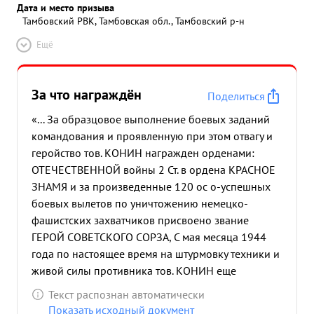
Дата и место призыва
Тамбовский РВК, Тамбовская обл., Тамбовский р-н
Ещё
За что награждён
Поделиться
«... За образцовое выполнение боевых заданий
командования и проявленную при этом отвагу и
геройство тов. КОНИН награжден орденами:
ОТЕЧЕСТВЕННОЙ войны 2 Ст. в ордена КРАСНОЕ
ЗНАМЯ и за произведенные 120 ос о-успешных
боевых вылетов по уничтожению немецко-
фашистских захватчиков присвоено звание
ГЕРОЙ СОВЕТСКОГО СОРЗА, С мая месяца 1944
года по настоящее время на штурмовку техники и
живой силы противника тов. КОНИН еще
произвел 70 успешных боевых вылета уничтожив
Текст распознан автоматически
и повредив при этом: танков-5, орудий-7, повозок
Показать исходный документ