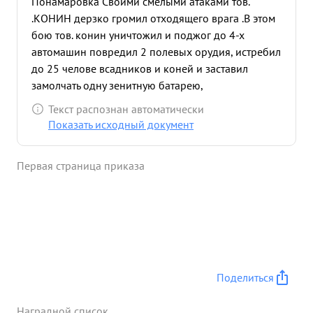
Понамаровка Своими смелыми атаками тов.
.КОНИН дерзко громил отходящего врага .В этом
бою тов. конин уничтожил и поджог до 4-х
автомашин повредил 2 полевых орудия, истребил
до 25 челове всадников и коней и заставил
замолчать одну зенитную батарею,
обстреливающие наши саме леты. 17 января 1943
Текст распознан автоматически
года тов. .КОНИН штурмовал и бомбордировал
Показать исходный документ
отходящие войска противника южное г Каменск-
по дороге на ст. Лихая. Одновременно ведя бой с
Первая страница приказа
4-мя самолетами противника Ю-88.В этом бою
тов. КОНИН проявил подлинную храбрость
Сталинского сокола уничтожил лично сам 3
автомашины с грузом, одну легковую, повредил
одно орудие с тягачем, зажег один танк и
пулеметным огнем уничтожил до 30 человек
вражеской пехоты. за период о 22 ноября 1942
Поделиться
года по настоящее время тов. КОНИН имеот 16
боевых вылетов. За эти вылеты уничтожил: 7
Наградной список