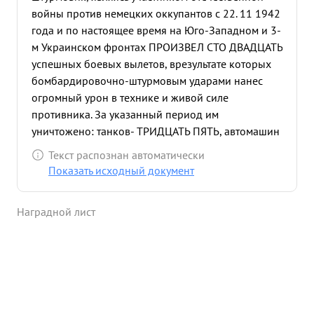
войны против немецких оккупантов с 22. 11 1942
года и по настоящее время на Юго-Западном и 3-
м Украинском фронтах ПРОИЗВЕЛ СТО ДВАДЦАТЬ
успешных боевых вылетов, врезультате которых
бомбардировочно-штурмовым ударами нанес
огромный урон в технике и живой силе
противника. За указанный период им
уничтожено: танков- ТРИДЦАТЬ ПЯТЬ, автомашин
с войсками грузами - СЕМЬДЕСЯТ пять, цистерн с
Текст распознан автоматически
горючим - девять уничтожено на земле ЧЕТЫРЕ
Показать исходный документ
самолета и один сбит в воздушном бою. Рассеяно
и частично уничтожено до ТРЕХСОТ ПЯТИДЕсяти
Наградной лист
немецких солдат и офицеров,- таков счет боевой
работы летчика - Гвардейца. в ожесточенных боях
на Дону, под Белгородом при освобождении
Донбасса, Запорожья, Никополя и Одессы тов.
КОНИН летая на боевые задания в качестве
ведущего, не имел ни одной потери самолетов.