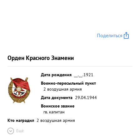
напали истребители противника Тов. конин
передал по радио команду-замки нуть круг-
продолжал штурмовать цель и одновременно
отбивал атаки истребителей Выполнив задание
Поделиться
группа возвратилась на свой аэродром без потерь
За образцовое выполнение заданий
командования, за проявленную отвагу и
Орден Красного Знамени
мужество, за произведенные 34 успешных
боевых вылетов достоин Правительственной
награды ордена КРАСНОЕ ЗНАМЯ. ...»
Дата рождения
__.__.1921
Военно-пересыльный пункт
2 воздушная армия
Дата документа
29.04.1944
Воинское звание
гв. капитан
Кто наградил
2 воздушная армия
Ещё