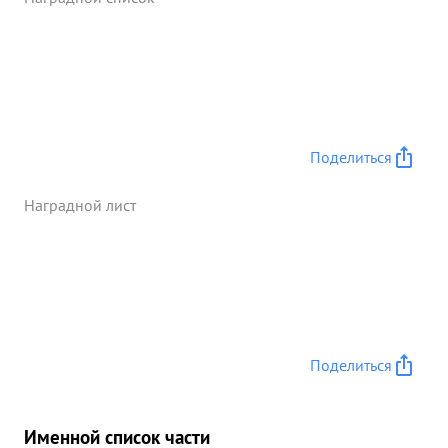
танков, до 18 автомашин с войсками?// и грузом,
2 самолета МЕ-109 на аэродроме противника до
3-х зенитных батарей уничтожил до 3-х взводов
солдат и офицеров Создано до 10 очагов пожара
Расстреляно до взвода лошадей и всадников. ...»
Поделиться
Наградной лист
Поделиться
Именной список части