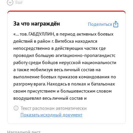
Ещё
За что награждён
Поделиться
«... тов. ГАБДУЛЛИН, в период активных боевых
действий в район г. Витебска находился
непосредственно в действующих частях где
проводил большую агитационно-пропагандистс
работу среди бойцов нерусской национальности
а также мобилизуя весь личный состав на
выполнение боевых приказов командования по
разгрому врага. Находясь в полках и батальонах
своим присутствием и большевистским словом
воодушевлял весь личный состав и
наступательному порыву. Оказывал практическую
Текст распознан автоматически
помощь в руководстве партийно-политической
Показать исходный документ
работы и правильной расстановки коммунистов в
бою. Тов. Габдуллин достоин Правительственной
Наградной лист