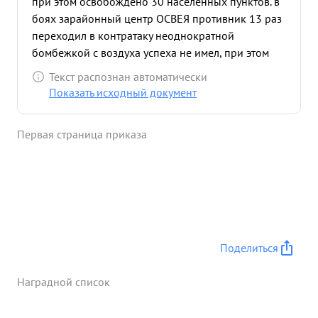
при этом освобождено 30 населенных пунктов. в
боях зарайонный центр ОСВЕЯ противник 13 раз
переходил в контратаку неоднократной
бомбежкой с воздуха успеха не имел, при этом
противник понес потери в людском составе до
Текст распознан автоматически
300 солдат и ос ицеров а так же было подбито 4
Показать исходный документ
немецких самоходных орудия, захвачено орудия
и 12 солдат и офицеров. За умелов ...»
Первая страница приказа
Поделиться
Наградной список