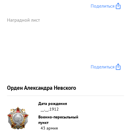
полковника тов.БОЛТАКС показал высокие
Поделиться
образцы мужества и отваги и преданность нашей
Социалистической Родине Полк выполнял
Наградной лист
поставленные боевые задачи Лично тов. БОЛТАКС
смел и решителен в бою, быстро ориентируется в
создавшейся боевой обстановке и умеет
правильно принять решение и довести его до
своих подчиненных ...»
Поделиться
Орден Александра Невского
Дата рождения
__.__.1912
Военно-пересыльный
пункт
43 армия