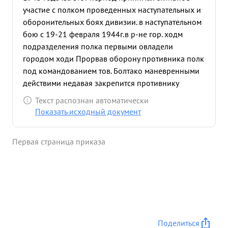
участие с полком проведенных наступательных и
оборонительных боях дивизии. в наступательном
бою с 19-21 февраля 1944г.в р-не гор. ходм
подразделения полка первыми овладели
городом ходи Прорвав оборону противника полк
под командованием тов. Болтако маневренными
действими недавая закрепится противнику
прошел с боями более ста километров освободив
Текст распознан автоматически
при этом свыше ста населенных пунктов. Полком
Показать исходный документ
в ходе этих наступательных боев форсированы
реки ОМЫЦА и ЛИСТА Во взаимодействии с
Первая страница приказа
подразделениями 349 оп при наступлении на
НОВОРЛЕВ подразделения тов. БОЛТАКО
ворвались на окраину ново- РЖЕВ, чем самым
способствовали овладением горомом НОВОРЖЕВ.
в проведенных боях тов. Болтакс проявил
мужество и умение управлять заслужива
подразделениями в наступательном бою. ...»
Поделиться