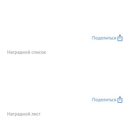
транспортер, еще ни один десяток немцев устлали
труппами поле великого поединка В это время
другой танк пр. на, Загда справа и флатовные
ударом разбил пушку доблестного артилериода т.
Горман, вооружившись гранатами и огнем
Поделиться
личного оружия, формина сдерживая
Занимаемый рубеж. в этом протопом св. орудия
Наградной список
Командир тов. (начальник) Софман уничтожил
станк где транспортер, 2 автомашины в нечетой и
90 20 немецких солдат ее офицеров ...»
Поделиться
Наградной лист