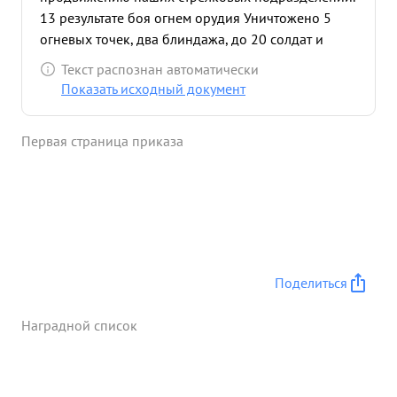
13 результате боя огнем орудия Уничтожено 5
огневых точек, два блиндажа, до 20 солдат и
офицеров противника Тов. Гофмай достоен
Текст распознан автоматически
правит ель Награды. ...»
Показать исходный документ
Первая страница приказа
Поделиться
Наградной список