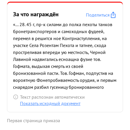
За что награждён
Поделиться
«... 28. 45 г, пр-к силами до полка пехоты танков
бронетранспортеров и самоходных фудеей,
перемел в решится ное Контрнаступления, на
участке Села Розентам Пехота и татнее, схода
простреливая впереди ую местность, Черной
Лавиной надвигались есноащна фузие тов.
Гофмата, выдыхая смерть из своей
бронизованной пасти. Тов. Гофман, подпустив на
вороятную Фонепробиваемость орудия, и первым
снарядом разбил гусеницу бронированного
звера. Затем одли- За дргругим, два снаряда легли
Текст распознан автоматически
в цель, ее головной татк вспыхнул фанелом. вида
Показать исходный документ
то, что немцы в замема тельстве тов. Горман
открыл огонь по пехоте и бронстранспор терам
Первая страница приказа
ирма Засыпавших орудие снарядами из
мелноколиберни Зенаток Еще Загарелся 1 бр-