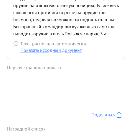
орудие на открытую огневую позицию. Тут же весь
шквал огня противни переше на орудие тов.
Гофмана, недавая возможности поднять голо вы.
Бесстрашный командир рискуя жизнью сам стал
наводить орудие в и ель Посылся снаряд-3 а
снарядом по против нику. Четвертым снарядом
Текст распознан автоматически
было подбито самоходное Друдие противника.
Показать исходный документ
Зател был подавлен огонь один за другий трех
вражеских огневых точек Отважный артиллерист
Первая страница приказа
перешесь свой огонь по пехоте Ложа свои
снаряды в чущу наступающих фрицев. Враг
невыдержал межкого огня артиллерии и отошел
Контратака отбите Тов. Тороман доста ...»
Поделиться
Наградной список