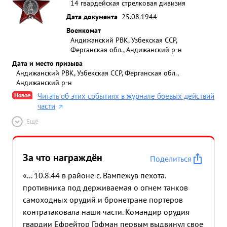
14 гвардейская стрелковая дивизия
Дата документа
25.08.1944
Военкомат
Андижанский РВК, Узбекская ССР,
Ферганская обл., Андижанский р-н
Дата и место призыва
Андижанский РВК, Узбекская ССР, Ферганская обл.,
Андижанский р-н
Новое
Читать об этих событиях в журнале боевых действий
части
Ещё
За что награждён
Поделиться
«... 10.8.44 в районе с. Вампежув пехота.
противника под держиваемая о огнем танков
самоходных орудий и бронетране портеров
контратаковала наши части. Командир орудия
гвардии Ефрейтор Гофман первым выдвинул свое