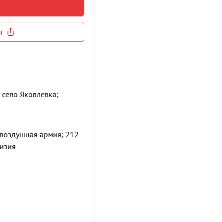
я
, село Яковлевка;
воздушная армия; 212
визия