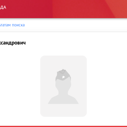
ьтатам поиска
ксандрович