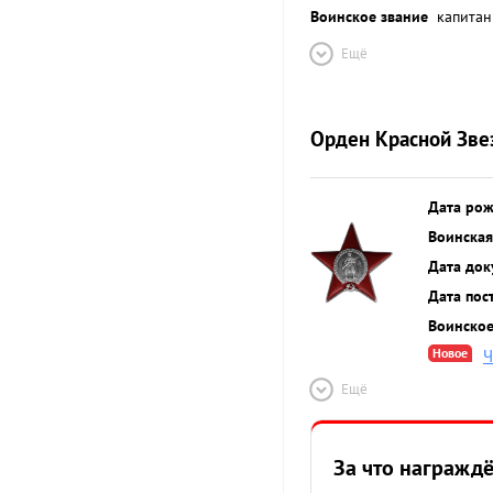
Воинское звание
капитан
Ещё
Орден Красной Зве
Дата ро
Воинская
Дата док
Дата пос
Воинское
Новое
Ч
Ещё
За что награжд