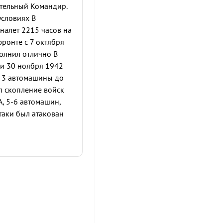
ительный Командир.
условиях В
налет 2215 часов на
фронте с 7 октября
олнил отлично В
ги 30 ноября 1942
о 3 автомашины до
ал скопление войск
А, 5-6 автомашин,
таки был атакован
 невая имоскость,
кое ранение руки.
свой аэродром. 25
5- 6 танков.
икие Луки. Взорван
 заданий имеет 2
проявленную
льственной награды