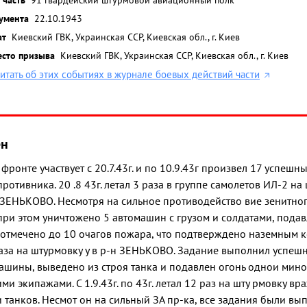
умента
22.10.1943
ат
Киевский ГВК, Украинская ССР, Киевская обл., г. Киев
есто призыва
Киевский ГВК, Украинская ССР, Киевская обл., г. Киев
итать об этих событиях в журнале боевых действий части
ён
 фронте участвует с 20.7.43г. и по 10.9.43г произвел 17 успеш
ротивника. 20 .8 43г. летал 3 раза в группе самолетов ИЛ-2 н
 ЗЕНЬКОВО. Несмотря на сильное противодейство вие зенитног
ри этом уничтожено 5 автомашин с грузом и солдатами, подав
 отмечено до 10 очагов пожара, что подтверждено наземным 
 раза на штурмовку у в р-н ЗЕНЬКОВО. Задание выполнил успешн
ашины, выведено из строя танка и подавлен огонь однои мино
и экипажами. С 1.9.43г. по 43г. летал 12 раз на шту рмовку вр
 танков. Несмот он на сильный ЗА пр-ка, все задания были вы