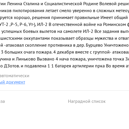
артии Ленина Сталина и Социалистической Родине Волевой реш
ников пилотирования летает смело уверенно в сложных метео
руется хорошо, решения принимает правильные Имеет общий 
УТ-2 ,Р-5, Р-6, Ут-), ИЛ-2 В отечественной войне на Роминском 
0 успешных боевых вылетов на самолете ИЛ-2 Все задания вып
шистскими оккупантами показывает образцы мужества и отва
пой -атаковал скопление противника в дер. Бурцево Уничтожен
 3 больших очага пожара. 4 декабря вместе с группой- атаков
учина и Линьково Вызвано 4 нача пожара, уничтожена точка З
о ДЗотов. и подавлена 1 1 батарея артилерии прка Во время а
и противника Самолет получил повреждение снарядом пробита
 автоматически
биты тяги щитков, отбит Кусок лопасти винта. ваш получил нес
ый документ
ело управляемом самолете благополучно совершил посадку на 
ал Ю- западнее Великих Лук автоколонну в 15 25 автомашин ж 
то- машин и танк 6 января 1943 года атаковал ЖД станцию Вел
аза
Наградной список
ми, разбито до 10 вагонов. За образцовое выполнение боевых
омандующего 3 Воздушной Армии и Командира 39 армии. 30 
борьбе с немецко-. фашистскими захватчиками достоин правите
езда" ...»