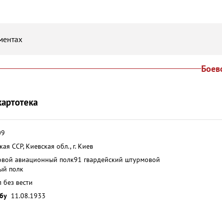
ментах
Боев
картотека
09
ая ССР, Киевская обл., г. Киев
овой авиационный полк
91 гвардейский штурмовой
ый полк
 без вести
жбу
11.08.1933