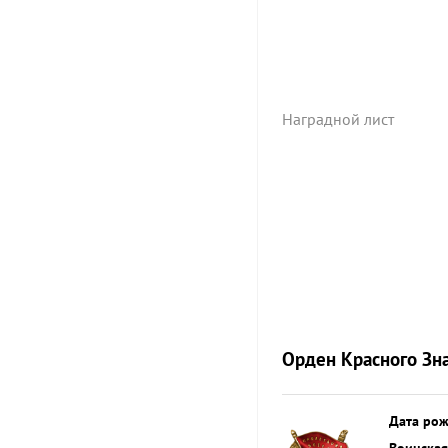
Наградной лист
Орден Красного Зн
Дата ро
Воинская