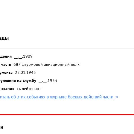
зды
ждения
__.__.1909
 часть
687 штурмовой авиационный полк
умента
22.01.1943
тупления на службу
__.__.1933
 звание
ст. лейтенант
итать об этих событиях в журнале боевых действий части
ён