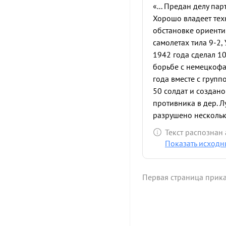
«... Предан делу п
Хорошо владеет тех
обстановке ориенти
самолетах тила 9-2, 
1942 года сделал 1
борьбе с немецкофа
года вместе с груп
50 солдат и создано
противника в дер. Л
разрушено нескольк
двумя истребителям
Текст распознан
разбит элерон, пере
Показать исходн
Тов. Шейнин на тяж
декабря паре атаков
Уничтожено до 5 ав
Первая страница прик
склад с боеприпаса
благодарности от к
доблесть и отвагу 
орденом , Красная Зв