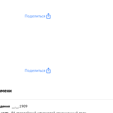
Поделиться
Поделиться
амени
ждения
__.__.1909
 часть
91 гвардейский штурмовой авиационный полк