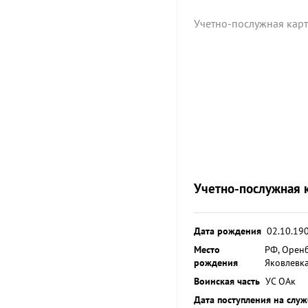
Учетно-послужная карт
Учетно-послужная 
Дата рождения
02.10.19
Место
РФ, Оренб
рождения
Яковлевк
Воинская часть
УС ОАк
Дата поступления на слу