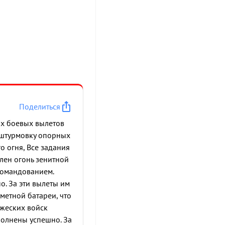
Поделиться
ных боевых вылетов
а штурмовку опорных
о огня, Все задания
лен огонь зенитной
командованием.
о. За эти вылеты им
метной батареи, что
ажеских войск
полнены успешно. За