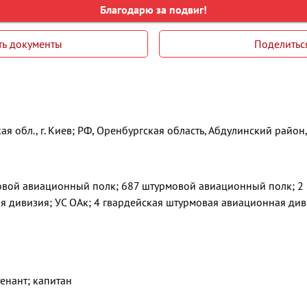
Благодарю за подвиг!
ть документы
Поделитьс
ая обл., г. Киев; РФ, Оренбургская область, Абдулинский район
овой авиационный полк; 687 штурмовой авиационный полк; 2 
 дивизия; УС ОАк; 4 гвардейская штурмовая авиационная ди
йтенант; капитан