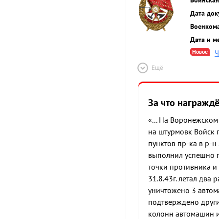
Дата док
Военком
Дата и м
Новое
Ч
Ещё
За что награжд
«... На Воронежском
на штурмовк Войск п
пунктов пр-ка в р-н
выполнил успешно п
точки противника и
31.8.43г. летал два
уничтожено 3 автом
подтверждено другим
колонн автомашин и