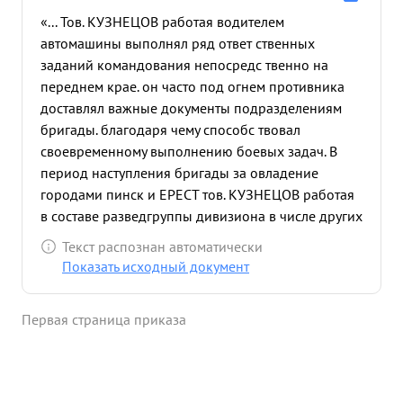
«... Тов. КУЗНЕЦОВ работая водителем
автомашины выполнял ряд ответ ственных
заданий командования непосредс твенно на
переднем крае. он часто под огнем противника
доставлял важные документы подразделениям
бригады. благодаря чему способс твовал
своевременному выполнению боевых задач. В
период наступления бригады за овладение
городами пинск и ЕРЕСТ тов. КУЗНЕЦОВ работая
в составе разведгруппы дивизиона в числе других
разведчиков бывал в непосредственной близости
Текст распознан автоматически
к противнику. принимал активное участие в
Показать исходный документ
выполнении боевых приказов несчитаясь личным
отдыхом. доставлял все необходимые данные
Первая страница приказа
разведки часто под уроганным огнем
Дисциплинирован и исполн телен, в боевой
обстановке отважен и смел. ...»