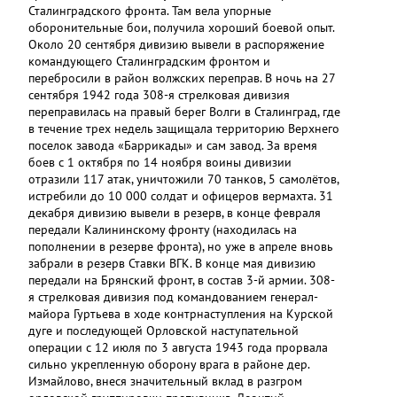
Сталинградского фронта. Там вела упорные
оборонительные бои, получила хороший боевой опыт.
Около 20 сентября дивизию вывели в распоряжение
командующего Сталинградским фронтом и
перебросили в район волжских переправ. В ночь на 27
сентября 1942 года 308-я стрелковая дивизия
переправилась на правый берег Волги в Сталинград, где
в течение трех недель защищала территорию Верхнего
поселок завода «Баррикады» и сам завод. За время
боев с 1 октября по 14 ноября воины дивизии
отразили 117 атак, уничтожили 70 танков, 5 самолётов,
истребили до 10 000 солдат и офицеров вермахта. 31
декабря дивизию вывели в резерв, в конце февраля
передали Калининскому фронту (находилась на
пополнении в резерве фронта), но уже в апреле вновь
забрали в резерв Ставки ВГК. В конце мая дивизию
передали на Брянский фронт, в состав 3-й армии. 308-
я стрелковая дивизия под командованием генерал-
майора Гуртьева в ходе контрнаступления на Курской
дуге и последующей Орловской наступательной
операции с 12 июля по 3 августа 1943 года прорвала
сильно укрепленную оборону врага в районе дер.
Измайлово, внеся значительный вклад в разгром