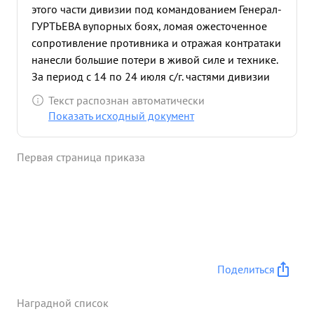
этого части дивизии под командованием Генерал-
ГУРТЬЕВА вупорных боях, ломая ожесточенное
сопротивление противника и отражая контратаки
нанесли большие потери в живой силе и технике.
За период с 14 по 24 июля с/г. частями дивизии
освобождено 23 населенных пункта, взято в плен
Текст распознан автоматически
185 и уничтожено 2700 солдат и офицеров
Показать исходный документ
противника. Захвачено 28 орудий, 9 минометов,
23 пулемета 20 складов с боеприпасами и
Первая страница приказа
продовольствием и другим военным имуществом.
...»
Поделиться
Наградной список