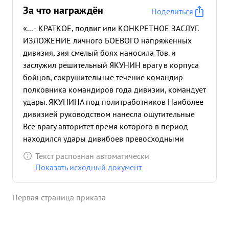
За что награждён
Поделиться
«... - КРАТКОЕ, подвиг или КОНКРЕТНОЕ ЗАСЛУГ.
ИЗЛОЖЕНИЕ личного БОЕВОГО напряженных
дивизия, зия смелый боях наносила Тов. и
заслужил решительный ЯКУНИН врагу в корпуса
бойцов, сокрушительные течение командир
полковника командиров года дивизии, командует
удары. ЯКУНИНА под политработников Наиболее
дивизией руководством нанесла ощутительные
Все врагу авторитет время которого в период
находился удары дивибоев превосходными
силами начиная со 2-го июля с/г при прорыве
Текст распознан автоматически
курской группировки пр-ка в стыке между 13 40
Показать исходный документ
Армиями движении на ВОРОНЕЖ. Дивизия, как
первый эшелон корпуса приняла на себя первые
Первая страница приказа
и сильные -мехчастей успешными действиями
развернуться остальным силам корпуса для
выполнения поставленной задачи. Здесь первых