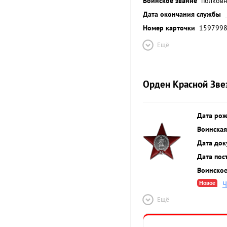
Воинское звание
полков
Дата окончания службы
Номер карточки
159799
Ещё
Орден Красной Зве
Дата ро
Воинская
Дата док
Дата пос
Воинское
Новое
Ч
Ещё