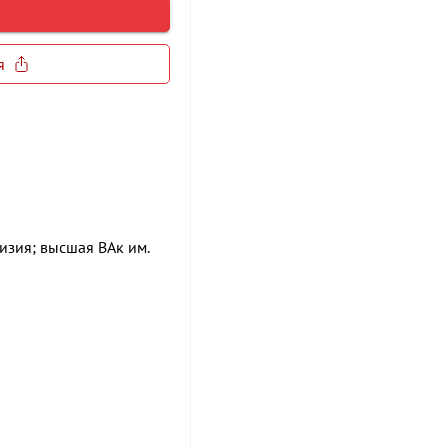
я
изия; высшая ВАк им.