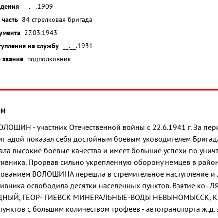
ждения
__.__.1909
 часть
84 стрелковая бригада
умента
27.03.1943
тупления на службу
__.__.1931
 звание
подполковник
ён
ВОЛОШИН - участник Отечественной войны с 22.6.1941 г. За п
иг адой показал себя достойным боевым уководителем Бригада
ала высокие боевые качества и имеет большие успехи по уни
тивника. Прорвав сильно укрепленную оборону немцев в райо
дованием ВОЛОШИНА перешла в стремительное наступление и
ивника освободила десятки населенных пунктов. Взятие ко- 
ДНЫЙ, ГЕОР- ГИЕВСК МИНЕРАЛЬНЫЕ-ВОДЫ НЕВЫНОМЫССК, 
унктов с большим количеством трофеев - автотранспорта ж.д.