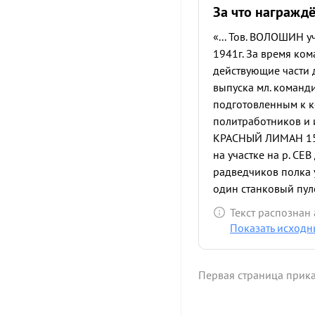
За что награжд
«... Тов. ВОЛОШИН у
1941г. За время ко
действующие части 
выпуска мл. команд
подготовленным к 
политработников и и
КРАСНЫЙ ЛИМАН 15.5
на участке на р. С
радведчиков полка 
один станковый пул
МАН была создана м
Текст распознан
умело организованн
Показать исходн
2 танка противника 
самый кратча ший с
Имея в своем распо
Первая страница прик
работой в течении 
организатор, много 