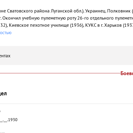
ныне Сватовского района Луганской обл.). Украинец. Полковник 
г. Окончил учебную пулеметную роту 26-го отдельного пулемет
32), Киевское пехотное училище (1936), КУКС в г. Харьков (19
ностью
ентах
Боев
дел
9
__.__.1930