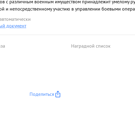
ов с различным военным имуществом принадлежит умелому рук
й и непосредственному участию в управлении боевыми опер
За выдающиеся успехи по уничтожению врага бриг гада ВОЛ
 автоматически
 Армии представлена к присвоению звания ГВАРДЕЙСКОЙ. Под
ый документ
льнически грамотный, общевойсковой командир Организат 
ает , в боевой обстановке-бесстрашен, волевой и (звание) ч
ндир. 194 г. ...»
аза
Наградной список
Поделиться