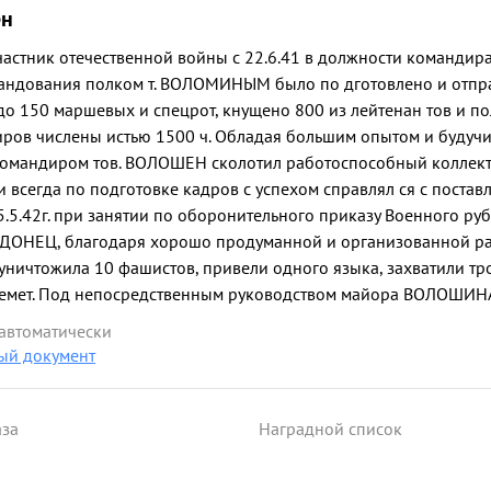
ён
частник отечественной войны с 22.6.41 в должности командира
мандования полком т. ВОЛОМИНЫМ было по дготовлено и отпр
до 150 маршевых и спецрот, кнущено 800 из лейтенан тов и по
иров числены истью 1500 ч. Обладая большим опытом и будуч
командиром тов. ВОЛОШЕН сколотил работоспособный коллек
 всегда по подготовке кадров с успехом справлял ся с постав
.42г. при занятии по оборонительного приказу Военного ру
ЕВ ДОНЕЦ, благодаря хорошо продуманной и организованной р
уничтожила 10 фашистов, привели одного языка, захватили т
емет. Под непосредственным руководством майора ВОЛОШИНА 
ощная оборона. 13.7.42г. во время окружения полка в КРИВ
 автоматически
ой разведке и организованной обороне полк был выведен из
ый документ
из ПТР. 18.8.42г. Военным Советом на полка была возложена б
рок. построить мощную оборонительную полосу на военно-осе
ряжений всего около 1200 чел. т. ВОЛОШИН умело сочетая уче
аза
Наградной список
9 дней создал пять мощных оборонительных рубежей. Тов. В
уделяет внимания подготовке кадров младшего, рядового и ср