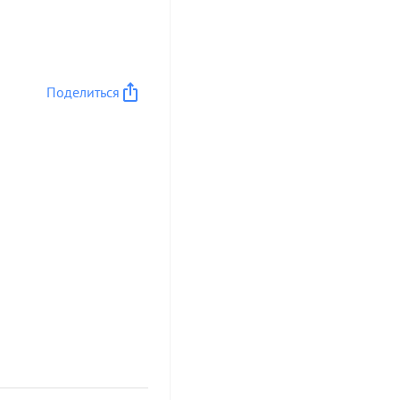
уя его на Военно-
щного правительной
Поделиться