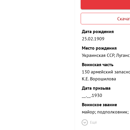
Скача
Дата рождения
25.02.1909
Место рождения
Украинская ССР, Луганск
Воинская часть
130 армейский запасно
К.Е. Ворошилова
Дата призыва
__.__.1930
Воинское звание
майор; подполковник; 
Ещё