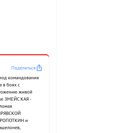
Поделиться
ериод командования
 в боях с
чтожению живой
не ЗМЕЙС КАЯ -
 ломая
ЛЯРЯВСКОЙ
КРОПОТКИН и
 эшелонев,