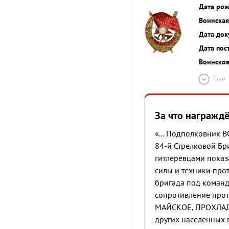
Дата ро
Воинская
Дата док
Дата пос
Воинское
Ещё
За что награжд
«... Подполковник 
84-й Стрелковой Бр
гитлеревцами показ
силы и техники про
бригада под коман
сопротивление прот
МАЙСКОЕ, ПРОХЛА
других населенных п