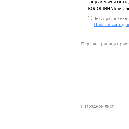
вооружения и склад
.ВОЛОШИНА бригадо
решающих частках. 
Текст распознан
Военного Совета 9
Показать исходн
ВОЛКАМАНДИР (нача
способностями облад
боевых приказов кома
Первая страница прик
Наградной лист