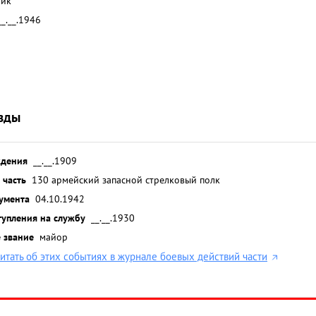
ник
__.__.1946
8
зды
ждения
__.__.1909
 часть
130 армейский запасной стрелковый полк
умента
04.10.1942
тупления на службу
__.__.1930
 звание
майор
итать об этих событиях в журнале боевых действий части