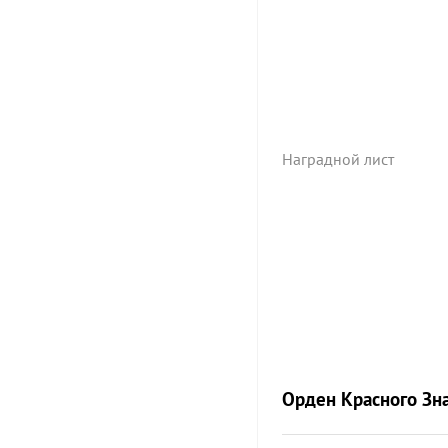
Хороший боевой ком
Осетинской состава
10 рубежа награды. .
Наградной лист
Орден Красного Зн