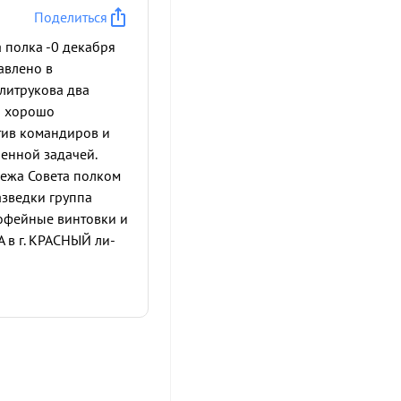
Поделиться
 полка -0 декабря
авлено в
литрукова два
и хорошо
тив командиров и
ленной задачей.
бежа Совета полком
азведки группа
рофейные винтовки и
в г. КРАСНЫЙ ли-
ОРОЖЬЕ благодаря
 окружения, подбив
оевая задача-в
тинской дороге,
бу с оборонной
ОЛОШИН хороший
еднего начсостава.