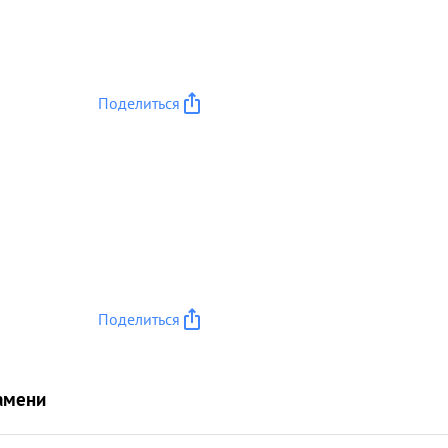
андир. За подготовку кадров младшего, рядового и начальств
, за постройку дороге в т. течении ВОЛОШИН 2 дней досто мо
..»
Поделиться
Поделиться
амени