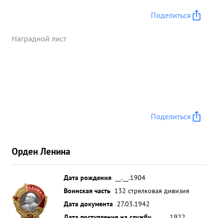
там где более грозила опасность и сам лично
руководил боями, воодушевляя своим личным
Поделиться
примером бойцов и командиров на героические
под- 1 виги. Будучи трижды раненым ни разу не
Наградной лист
покинул поля боя,а продолжал руководить и
уничтожать противника. Волевой тактически
грамотный командир, войсками управляет умело,
занимаемой должности командира дивизии
вполне соответствует. За проявленны и героизм
тов. Бирюзов достоин награждения
Поделиться
Правительственной наградой "орден"ЛЕНИНА". ...»
Орден Ленина
Дата рождения
__.__.1904
Воинская часть
132 стрелковая дивизия
Дата документа
27.03.1942
Дата поступления на службу
__.__.1922