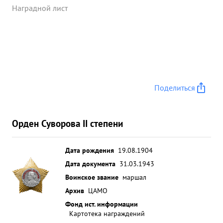
подвиги. Будучи трижды раненым ни разу не
Наградной лист
покинул поля боя,а продолжал руководить и
уничтожать противника. Волевой тактически
грамотный командир, войсками управляет умело,
занимаемой должности командира дивизии
вполне соответствует. ...»
Поделиться
Орден Суворова II степени
Дата рождения
19.08.1904
Дата документа
31.03.1943
Воинское звание
маршал
Архив
ЦАМО
Фонд ист. информации
Картотека награждений