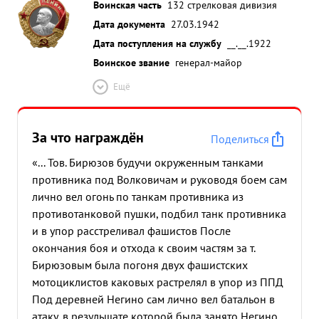
Воинская часть
132 стрелковая дивизия
Дата документа
27.03.1942
Дата поступления на службу
__.__.1922
Воинское звание
генерал-майор
Ещё
За что награждён
Поделиться
«... Тов. Бирюзов будучи окруженным танками
противника под Волковичам и руководя боем сам
лично вел огонь по танкам противника из
противотанковой пушки, подбил танк противника
и в упор расстреливал фашистов После
окончания боя и отхода к своим частям за т.
Бирюзовым была погоня двух фашистских
мотоциклистов каковых растрелял в упор из ППД
Под деревней Негино сам лично вел батальон в
атаку, в резульшате которой была занято Негино