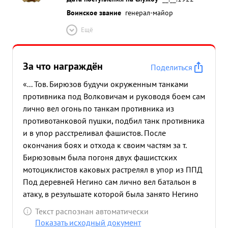
Воинское звание
генерал-майор
Ещё
За что награждён
Поделиться
«... Тов. Бирюзов будучи окруженным танками
противника под Волковичам и руководя боем сам
лично вел огонь по танкам противника из
противотанковой пушки, подбил танк противника
и в упор расстреливал фашистов. После
окончания боях и отхода к своим частям за т.
Бирюзовым была погоня двух фашистских
мотоциклистов каковых растрелял в упор из ППД
Под деревней Негино сам лично вел батальон в
атаку, в резульшате которой была занято Негино
уничтожено много живой силы противника, 4
Текст распознан автоматически
противотанковых пушек, 6 грузовых автомашин с
Показать исходный документ