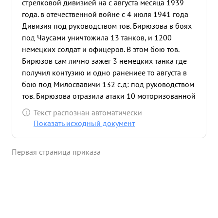
стрелковой дивизией на с августа месяца 1939
года. в отечественной войне с 4 июля 1941 года
Дивизия под руководством тов. Бирюзова в боях
под Чаусами уничтожила 13 танков, и 1200
немецких солдат и офицеров. В этом бою тов.
Бирюзов сам лично зажег 3 немецких танка где
получил контузию и одно ранениее то августа в
бою под Милосвавичи 132 с.д: под руководством
тов. Бирюзова отразила атаки 10 моторизованной
и 7 стрелковой дивизий, разорвав кольцо вышла
Текст распознан автоматически
из окружения с небольшими потерями уничтожив
Показать исходный документ
полностью один полк дивизии противника 20
августа на двицу в боях под на Новгород
Первая страница приказа
Северском отражая атаки противника дивизия
уничтожила 900 немецких солдат и офицеров,
захватив 13 пушек и другие трофеи. 10 октября
под Егино дивизия уничтожила потополк
противника и захватила трофеи. В боях под
упором Веселый Клинск ,дивизия атражала атаки